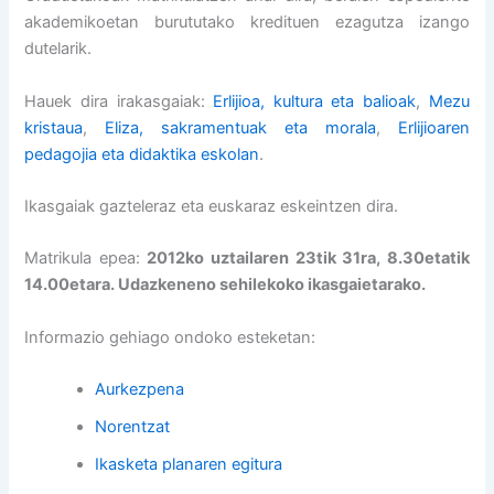
akademikoetan burututako kredituen ezagutza izango
dutelarik.
Hauek dira irakasgaiak:
Erlijioa, kultura eta balioak
,
Mezu
kristaua
,
Eliza, sakramentuak eta morala
,
Erlijioaren
pedagojia eta didaktika eskolan
.
Ikasgaiak gazteleraz eta euskaraz eskeintzen dira.
Matrikula epea:
2012ko uztailaren 23tik 31ra, 8.30etatik
14.00etara. Udazkeneno sehilekoko ikasgaietarako.
Informazio gehiago ondoko esteketan:
Aurkezpena
Norentzat
Ikasketa planaren egitura