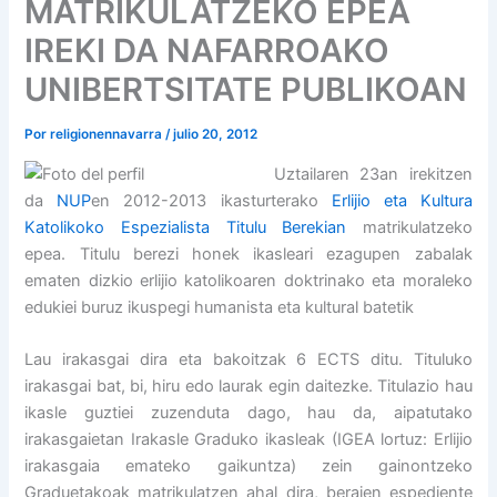
MATRIKULATZEKO EPEA
IREKI DA NAFARROAKO
UNIBERTSITATE PUBLIKOAN
Por
religionennavarra
/
julio 20, 2012
Uztailaren 23an irekitzen
da
NUP
en 2012-2013 ikasturterako
Erlijio eta Kultura
Katolikoko Espezialista Titulu Berekian
matrikulatzeko
epea. Titulu berezi honek ikasleari ezagupen zabalak
ematen dizkio erlijio katolikoaren doktrinako eta moraleko
edukiei buruz ikuspegi humanista eta kultural batetik
Lau irakasgai dira eta bakoitzak 6 ECTS ditu. Tituluko
irakasgai bat, bi, hiru edo laurak egin daitezke. Titulazio hau
ikasle guztiei zuzenduta dago, hau da, aipatutako
irakasgaietan Irakasle Graduko ikasleak (IGEA lortuz: Erlijio
irakasgaia emateko gaikuntza) zein gainontzeko
Graduetakoak matrikulatzen ahal dira, beraien espediente