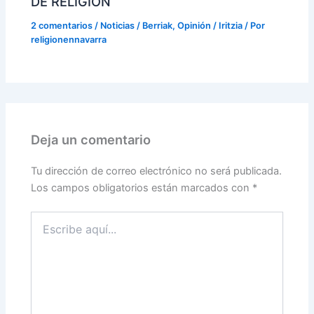
DE RELIGIÓN
2 comentarios
/
Noticias / Berriak
,
Opinión / Iritzia
/ Por
religionennavarra
Deja un comentario
Tu dirección de correo electrónico no será publicada.
Los campos obligatorios están marcados con
*
Escribe
aquí...