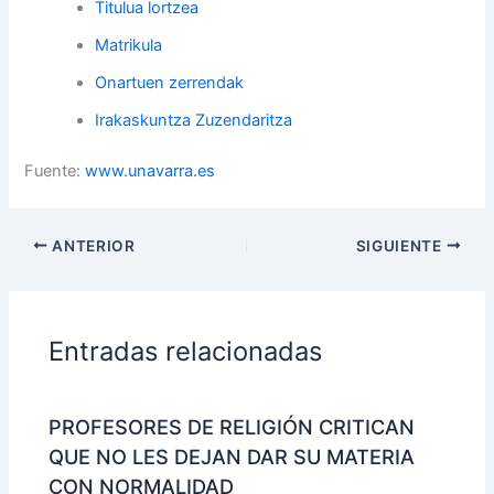
Titulua lortzea
Matrikula
Onartuen zerrendak
Irakaskuntza Zuzendaritza
Fuente:
www.unavarra.es
ANTERIOR
SIGUIENTE
Entradas relacionadas
PROFESORES DE RELIGIÓN CRITICAN
QUE NO LES DEJAN DAR SU MATERIA
CON NORMALIDAD