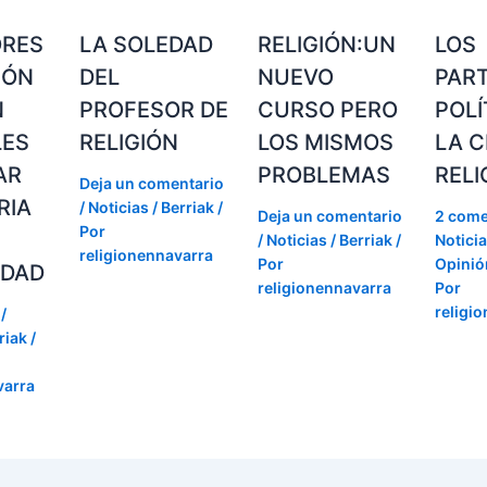
ORES
LA SOLEDAD
RELIGIÓN:UN
LOS
IÓN
DEL
NUEVO
PAR
N
PROFESOR DE
CURSO PERO
POLÍ
LES
RELIGIÓN
LOS MISMOS
LA C
AR
PROBLEMAS
RELI
Deja un comentario
RIA
/
Noticias / Berriak
/
Deja un comentario
2 come
Por
/
Noticias / Berriak
/
Noticia
religionennavarra
Por
Opinión
IDAD
religionennavarra
Por
religi
/
riak
/
varra