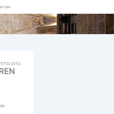
arroan
ETSI DITU
AREN
 da