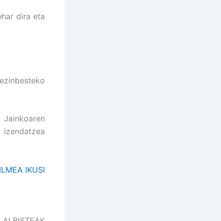
har dira eta
 ezinbesteko
 Jainkoaren
 izendatzea
LMEA IKUSI
 ALBISTEAK