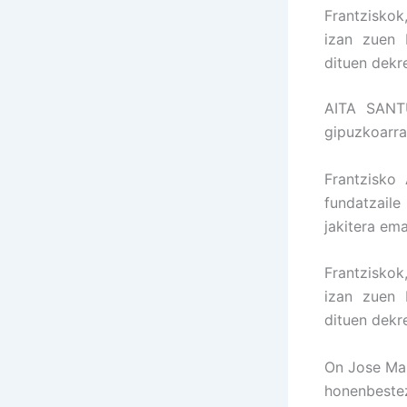
Frantziskok
izan zuen 
dituen dekr
AITA SANT
gipuzkoarra
Frantzisko
fundatzaile
jakitera em
Frantziskok
izan zuen 
dituen dekr
On Jose Mar
honenbeste