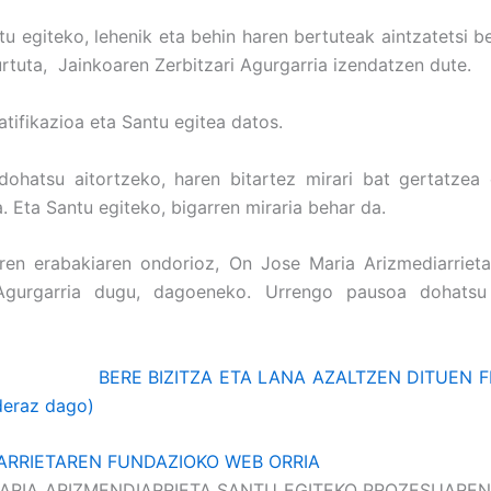
tu egiteko, lehenik eta behin haren bertuteak aintzatetsi be
urtuta, Jainkoaren Zerbitzari Agurgarria izendatzen dute.
tifikazioa eta Santu egitea datos.
dohatsu aitortzeko, haren bitartez mirari bat gertatzea
. Eta Santu egiteko, bigarren miraria behar da.
ren erabakiaren ondorioz, On Jose Maria Arizmediarrieta
 Agurgarria dugu, dagoeneko. Urrengo pausoa dohatsu
BERE BIZITZA ETA LANA AZALTZEN DITUEN FI
eraz dago)
ARRIETAREN FUNDAZIOKO WEB ORRIA
ARIA ARIZMENDIARRIETA SANTU EGITEKO PROZESUAREN