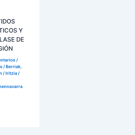
TIDOS
TICOS Y
LASE DE
GIÓN
ntarios
/
s / Berriak
,
 / Iritzia
/
onennavarra