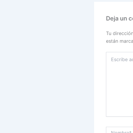
Deja un 
Tu direcció
están marc
Escribe
aquí...
Nombre*