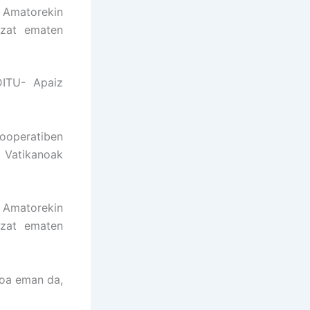
o Amatorekin
tzat ematen
ITU- Apaiz
ooperatiben
, Vatikanoak
o Amatorekin
tzat ematen
soa eman da,