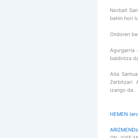
Norbait San
behin hori l
Ondoren bea
Agurgarria 
baldintza da
Aita Santua
Zerbitzari
izango da.
HEMEN (erd
ARIZMENDI
ON JOSE M