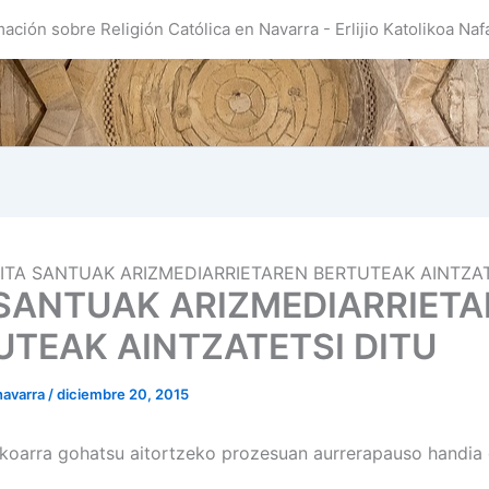
mación sobre Religión Católica en Navarra - Erlijio Katolikoa Naf
ITA SANTUAK ARIZMEDIARRIETAREN BERTUTEAK AINTZAT
 SANTUAK ARIZMEDIARRIET
UTEAK AINTZATETSI DITU
navarra
/
diciembre 20, 2015
koarra gohatsu aitortzeko prozesuan aurrerapauso handia