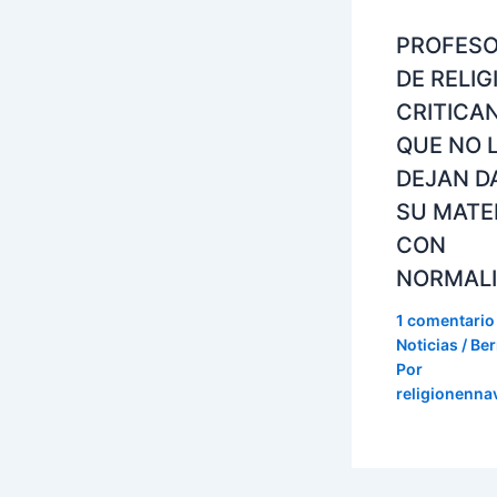
PROFES
DE RELIG
CRITICA
QUE NO 
DEJAN D
SU MATE
CON
NORMAL
1 comentario
Noticias / Ber
Por
religionenna