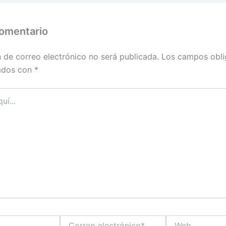
comentario
n de correo electrónico no será publicada.
Los campos obli
ados con
*
Correo
Web