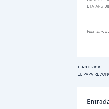
ETA ARGIB
Fuente: www
ANTERIOR
Entrad