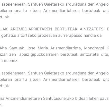
, astelehenean, Santuen Gaietarako arduraduna den Angel
bileran onartu zituen Arizmendiarrietaren bertuteak on
etuak.
UAK ARIZMEDIARRIETAREN BERTUTEAK AINTZATETSI D
 gohatsu aitortzeko prozesuan aurrerapauso handia da
 Aita Santuak Jose Maria Arizmendiarrieta, Mondragoi K
 izan zen apaiz gipuzkoarraren bertuteak aintzatetsi ditu
an duenez.
, astelehenean, Santuen Gaietarako arduraduna den Angel
bileran onartu zituen Arizmendiarrietaren bertuteak on
etuak.
ía Arizmendiarrietaren Santutasunerako bidean lehen pau
z.