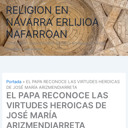
Ir
RELIGION EN
al
contenido
NAVARRA ERLIJIOA
NAFARROAN
Información sobre Religión Católica en Navarra - Erlijio
Katolikoa Nafarroan
Portada
»
EL PAPA RECONOCE LAS VIRTUDES HEROICAS
DE JOSÉ MARÍA ARIZMENDIARRETA
EL PAPA RECONOCE LAS
VIRTUDES HEROICAS DE
JOSÉ MARÍA
ARIZMENDIARRETA