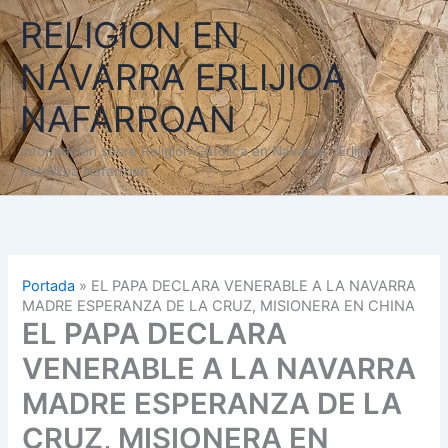
Ir
RELIGION EN
al
contenido
NAVARRA ERLIJIOA
NAFARROAN
Información sobre Religión Católica en Navarra - Erlijio
Katolikoa Nafarroan
Portada
»
EL PAPA DECLARA VENERABLE A LA NAVARRA
MADRE ESPERANZA DE LA CRUZ, MISIONERA EN CHINA
EL PAPA DECLARA
VENERABLE A LA NAVARRA
MADRE ESPERANZA DE LA
CRUZ, MISIONERA EN