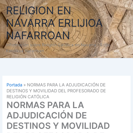
Ir
RELIGION EN
al
contenido
NAVARRA ERLIJIOA
NAFARROAN
Información sobre Religión Católica en Navarra - Erlijio
Katolikoa Nafarroan
Portada
»
NORMAS PARA LA ADJUDICACIÓN DE
DESTINOS Y MOVILIDAD DEL PROFESORADO DE
RELIGIÓN CATÓLICA
NORMAS PARA LA
ADJUDICACIÓN DE
DESTINOS Y MOVILIDAD