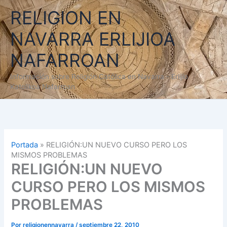
Ir
RELIGION EN
al
contenido
NAVARRA ERLIJIOA
NAFARROAN
Información sobre Religión Católica en Navarra - Erlijio
Katolikoa Nafarroan
Portada
»
RELIGIÓN:UN NUEVO CURSO PERO LOS
MISMOS PROBLEMAS
RELIGIÓN:UN NUEVO
CURSO PERO LOS MISMOS
PROBLEMAS
Por
religionennavarra
/
septiembre 22, 2010