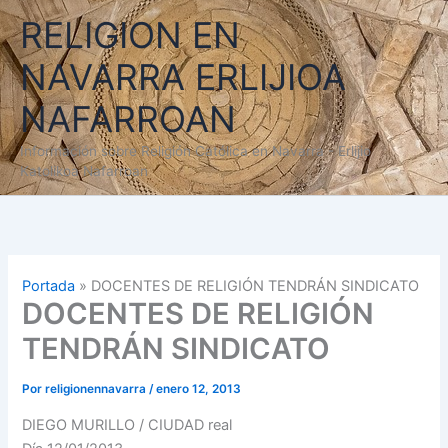
Ir
RELIGION EN
al
contenido
NAVARRA ERLIJIOA
NAFARROAN
Información sobre Religión Católica en Navarra - Erlijio
Katolikoa Nafarroan
Portada
»
DOCENTES DE RELIGIÓN TENDRÁN SINDICATO
DOCENTES DE RELIGIÓN
TENDRÁN SINDICATO
Por
religionennavarra
/
enero 12, 2013
DIEGO MURILLO / CIUDAD real