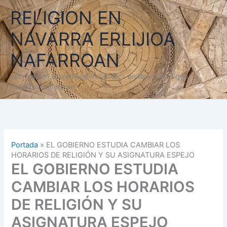
Ir
RELIGION EN
al
contenido
NAVARRA ERLIJIOA
NAFARROAN
Información sobre Religión Católica en Navarra - Erlijio
Katolikoa Nafarroan
Portada
»
EL GOBIERNO ESTUDIA CAMBIAR LOS
HORARIOS DE RELIGIÓN Y SU ASIGNATURA ESPEJO
EL GOBIERNO ESTUDIA
CAMBIAR LOS HORARIOS
DE RELIGIÓN Y SU
ASIGNATURA ESPEJO