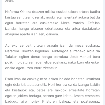
ziren.
Nafarroa Oineza doazen milaka euskaltzaleen artean badira
kristau sentitzen direnak, noski, eta haientzat aukera bat da
egun horretan ere euskarazko Meza izateko. Tafallan
izanda, hango elizaren edertasuna eta artea dastatzeko
abagune aparta izan zen, gainera.
Aurreko zenbait urtetan ospatu izan da meza euskaraz
Nafarroa Oinezen inguruan. Aurtengoa aurreneko aldia da
Tafallan egiten dena: hango parrokoa José Manuel bera
poliki moldatu zen ebanjelioa euskaraz irakurtzen eta esker
oneko agertu zen etorri zirenekin.
Esan izan da euskalgintza azken bolada honetan urrutiratu
egin dela kristautasunetik. Hori horrela ez da izango baldin
eta kristauok eta, batez ere, laikook errealitate horretan
egoten jakiten badugu, bertara gure kristau izaera eramaten
badugu, giro horiek Kristoren bakeaz eta poztasunaz