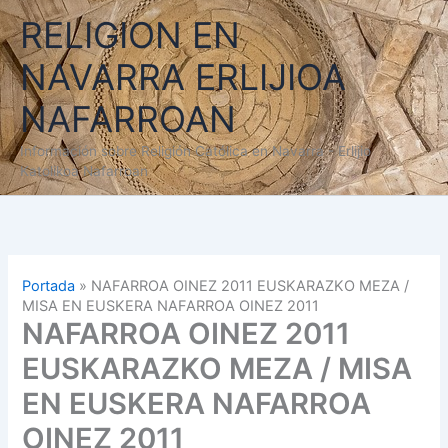
Ir
RELIGION EN
al
contenido
NAVARRA ERLIJIOA
NAFARROAN
Información sobre Religión Católica en Navarra - Erlijio
Katolikoa Nafarroan
Portada
»
NAFARROA OINEZ 2011 EUSKARAZKO MEZA /
MISA EN EUSKERA NAFARROA OINEZ 2011
NAFARROA OINEZ 2011
EUSKARAZKO MEZA / MISA
EN EUSKERA NAFARROA
OINEZ 2011