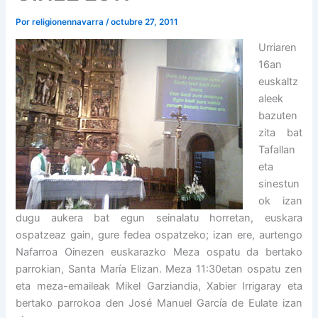
Por
religionennavarra
/
octubre 27, 2011
Urriaren
16an
euskaltz
aleek
bazuten
zita bat
Tafallan
eta
sinestun
ok izan
dugu aukera bat egun seinalatu horretan, euskara
ospatzeaz gain, gure fedea ospatzeko; izan ere, aurtengo
Nafarroa Oinezen euskarazko Meza ospatu da bertako
parrokian, Santa María Elizan. Meza 11:30etan ospatu zen
eta meza-emaileak Mikel Garziandia, Xabier Irrigaray eta
bertako parrokoa den José Manuel García de Eulate izan