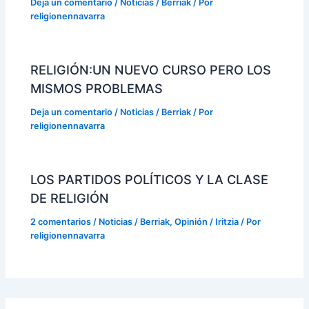
Deja un comentario
/
Noticias / Berriak
/ Por
religionennavarra
RELIGIÓN:UN NUEVO CURSO PERO LOS
MISMOS PROBLEMAS
Deja un comentario
/
Noticias / Berriak
/ Por
religionennavarra
LOS PARTIDOS POLÍTICOS Y LA CLASE
DE RELIGIÓN
2 comentarios
/
Noticias / Berriak
,
Opinión / Iritzia
/ Por
religionennavarra