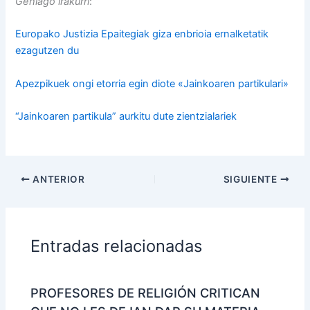
Gehiago irakurri
:
Europako Justizia Epaitegiak giza enbrioia ernalketatik
ezagutzen du
Apezpikuek ongi etorria egin diote «Jainkoaren partikulari»
“Jainkoaren partikula” aurkitu dute zientzialariek
ANTERIOR
SIGUIENTE
Entradas relacionadas
PROFESORES DE RELIGIÓN CRITICAN