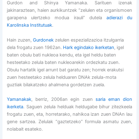
Gurdon and Shinya Yamanaka. Sarituen izenak
jakinaraztean, haien aurkikuntzek “zelulen eta organismoen
garapena ulertzeko modua irauli” dutela
adierazi du
Karolinska Institutuak
.
Hain zuzen,
Gurdonek
zelulen espezializazioa itzulgarria
dela frogatu zuen 1962an.
Hark egindako ikerketan
, igel
baten obulu bati nukleoa kendu, eta igel heldu baten
hesteetako zelula baten nukleoarekin ordezkatu zuen.
Obulu hartatik igel arrunt bat garatu zen; horrek erakutsi
zuen hesteetako zelula helduaren DNAk zelula-mota
guztiak bilakatzeko ahalmena gordetzen zuela.
Yamanakak
, berriz, 2006an egin zuen
saria eman dion
ikerketa
. Saguen zelula helduak heldugabe bihur zitezkeela
frogatu zuen, eta, horretarako,
nahikoa izan zuen DNAn lau
gene sartzea. Zelulak “gaztetzeko” formula asmatu zuen,
nolabait esateko.