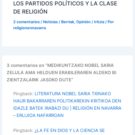
LOS PARTIDOS POLÍTICOS Y LA CLASE
DE RELIGIÓN
2 comentarios
/
Noticias / Berriak
,
Opinión / Iritzia
/ Por
religionennavarra
3 comentarios en “MEDIKUNTZAKO NOBEL SARIA
ZELULA AMA HELDUEN ERABILERAREN ALDEKO BI
ZIENTZALARIK JASOKO DUTE”
Pingback:
LITERATURA NOBEL SARIA TXINAKO
HAUR BAKARRAREN POLITIKAREKIN KRITIKOA DEN
IDAZLE BATEK IRABAZI DU | RELIGIÓN EN NAVARRA
– ERLIJIOA NAFARROAN
Pingback:
¿LA FE EN DIOS Y LA CIENCIA SE