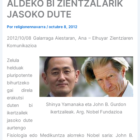
ALDEKO BI ZIENTZALARIK
JASOKO DUTE
Por
religionennavarra
/
octubre 8, 2012
2012/10/08 Galarraga Aiestaran, Ana – Elhuyar Zientziaren
Komunikazioa
Zelula
helduak
pluripotente
bihurtzeko
gai direla
erakutsi
Shinya Yamanaka eta John B. Gurdon
duten bi
ikertzaileak. Arg. Nobel Fundazioa
ikertzailek
jasoko dute
aurtengo
Fisiologia edo Medikuntza alorreko Nobel saria: John B.