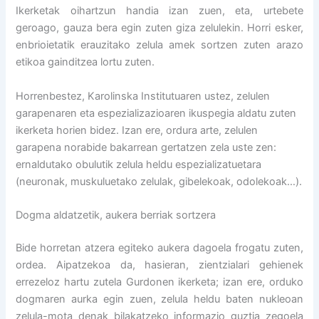
Ikerketak oihartzun handia izan zuen, eta, urtebete
geroago, gauza bera egin zuten giza zelulekin. Horri esker,
enbrioietatik erauzitako zelula amek sortzen zuten arazo
etikoa gainditzea lortu zuten.
Horrenbestez, Karolinska Institutuaren ustez, zelulen
garapenaren eta espezializazioaren ikuspegia aldatu zuten
ikerketa horien bidez. Izan ere, ordura arte, zelulen
garapena norabide bakarrean gertatzen zela uste zen:
ernaldutako obulutik zelula heldu espezializatuetara
(neuronak, muskuluetako zelulak, gibelekoak, odolekoak…).
Dogma aldatzetik, aukera berriak sortzera
Bide horretan atzera egiteko aukera dagoela frogatu zuten,
ordea. Aipatzekoa da, hasieran, zientzialari gehienek
errezeloz hartu zutela Gurdonen ikerketa; izan ere, orduko
dogmaren aurka egin zuen, zelula heldu baten nukleoan
zelula-mota denak bilakatzeko informazio guztia zegoela