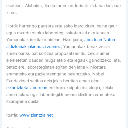
esatean. Alabaina, ikerketaren ondorioak eztabaidaezinak
ziren.
Hortik hurrengo pausora urte asko igaro ziren, baina gaur
egun mundu osoko laborategi askotan ari dira lanean
Yamanakak irekitako bidean. Hain juxtu,
abuztuan Nature
aldizkariak jakinarazi zuenez
, Yamanakak berak zelula
amen banku bat sortzea proposatzen du, zelula amen
ikerketetan dauden muga etiko eta legalak gainditzeko, eta,
batez ere, laborategietan egiten den lana kliniketara
eramateko eta pazienteengana helarazteko. Nobel
Fundazioari saritua dela jakin berritan eman dion
elkarrizketa laburrean
ere horixe aipatu du, alegia, zelula
amen teknologia laborategitik eremu klinikora eramateko
itxaropena duela.
Iturria:
www.zientzia.net