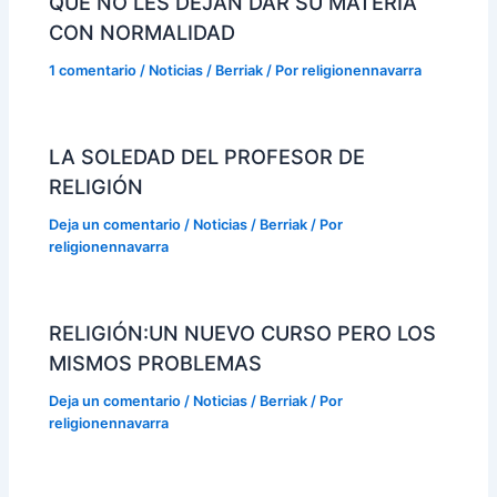
QUE NO LES DEJAN DAR SU MATERIA
CON NORMALIDAD
1 comentario
/
Noticias / Berriak
/ Por
religionennavarra
LA SOLEDAD DEL PROFESOR DE
RELIGIÓN
Deja un comentario
/
Noticias / Berriak
/ Por
religionennavarra
RELIGIÓN:UN NUEVO CURSO PERO LOS
MISMOS PROBLEMAS
Deja un comentario
/
Noticias / Berriak
/ Por
religionennavarra