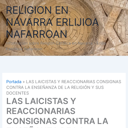
Ir
RELIGION EN
al
contenido
NAVARRA ERLIJIOA
NAFARROAN
Información sobre Religión Católica en Navarra - Erlijio
Katolikoa Nafarroan
Portada
»
LAS LAICISTAS Y REACCIONARIAS CONSIGNAS
CONTRA LA ENSEÑANZA DE LA RELIGIÓN Y SUS
DOCENTES
LAS LAICISTAS Y
REACCIONARIAS
CONSIGNAS CONTRA LA