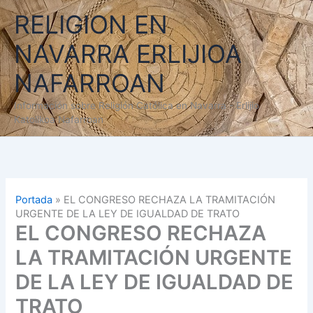
Ir
RELIGION EN
al
contenido
NAVARRA ERLIJIOA
NAFARROAN
Información sobre Religión Católica en Navarra - Erlijio
Katolikoa Nafarroan
Portada
»
EL CONGRESO RECHAZA LA TRAMITACIÓN
URGENTE DE LA LEY DE IGUALDAD DE TRATO
EL CONGRESO RECHAZA
LA TRAMITACIÓN URGENTE
DE LA LEY DE IGUALDAD DE
TRATO