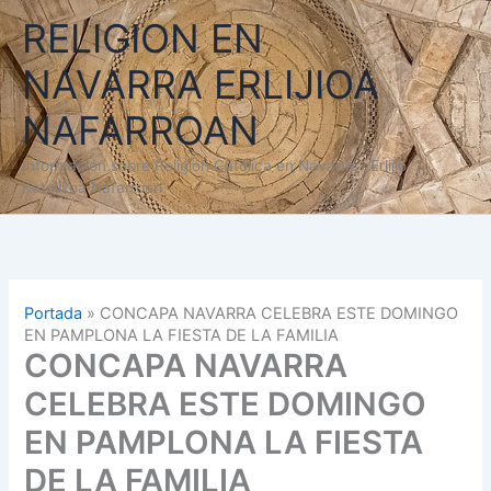
Ir
RELIGION EN
al
contenido
NAVARRA ERLIJIOA
NAFARROAN
Información sobre Religión Católica en Navarra - Erlijio
Katolikoa Nafarroan
Portada
»
CONCAPA NAVARRA CELEBRA ESTE DOMINGO
EN PAMPLONA LA FIESTA DE LA FAMILIA
CONCAPA NAVARRA
CELEBRA ESTE DOMINGO
EN PAMPLONA LA FIESTA
DE LA FAMILIA