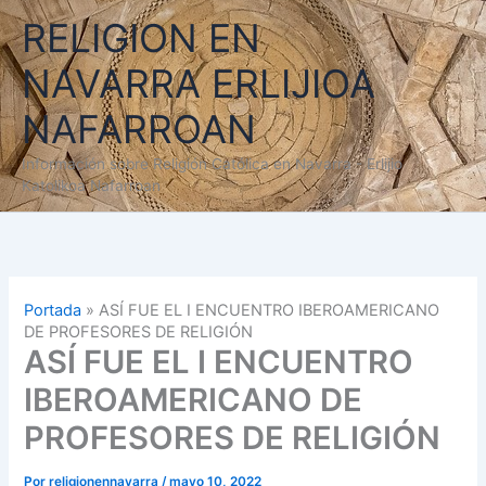
Ir
RELIGION EN
al
contenido
NAVARRA ERLIJIOA
NAFARROAN
Información sobre Religión Católica en Navarra - Erlijio
Katolikoa Nafarroan
Portada
»
ASÍ FUE EL I ENCUENTRO IBEROAMERICANO
DE PROFESORES DE RELIGIÓN
ASÍ FUE EL I ENCUENTRO
IBEROAMERICANO DE
PROFESORES DE RELIGIÓN
Por
religionennavarra
/
mayo 10, 2022