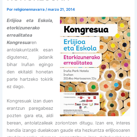
Por
religionennavarra
/
marzo 21, 2014
Erlijioa eta Eskola,
etorkizunerako
errealitatea
Kongresua
ren
antolakuntzatik esan
digutenez, jadanik
bihar Iruñan egingo
den ekitaldi honetan
parte hartzeko tokirik
ez dago.
Kongresuak izan duen
erantzun paregabeaz
pozten gara eta, aldi
berean, antolatzaileak zoriontzen ditugu. Izan ere, interes
handia izango duelakoan gaude eta hezkuntza erlijiosoaren