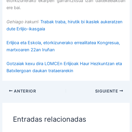
etorkizunerako ekarpen garrantzitsua izan daitekeelakoan
ere bai.
Gehiago irakurri
:
Trabak traba, hirutik bi ikaslek aukeratzen
dute Erlijio-ikasgaia
Erlijioa eta Eskola, etorkizunerako errealitatea Kongresua,
martxoaren 22an Iruñan
Gotzaiak kexu dira LOMCEn Erlijioak Haur Hezkuntzan eta
Batxilergoan daukan trataerarekin
ANTERIOR
SIGUIENTE
Entradas relacionadas