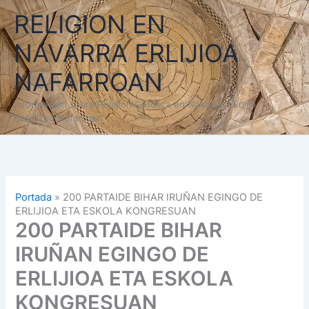
Ir
RELIGION EN
al
contenido
NAVARRA ERLIJIOA
NAFARROAN
Información sobre Religión Católica en Navarra - Erlijio
Katolikoa Nafarroan
Portada
»
200 PARTAIDE BIHAR IRUÑAN EGINGO DE
ERLIJIOA ETA ESKOLA KONGRESUAN
200 PARTAIDE BIHAR
IRUÑAN EGINGO DE
ERLIJIOA ETA ESKOLA
KONGRESUAN