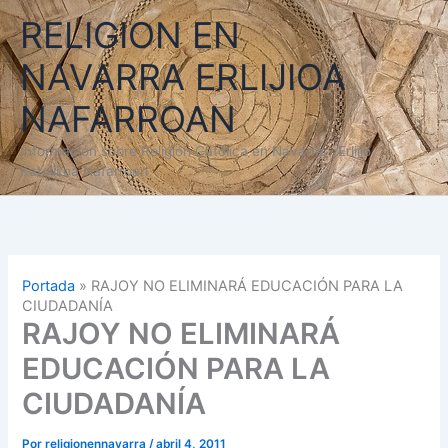
Ir
RELIGION EN
al
contenido
NAVARRA ERLIJIOA
NAFARROAN
Información sobre Religión Católica en Navarra - Erlijio
Katolikoa Nafarroan
Portada
»
RAJOY NO ELIMINARÁ EDUCACIÓN PARA LA
CIUDADANÍA
RAJOY NO ELIMINARÁ
EDUCACIÓN PARA LA
CIUDADANÍA
Por
religionennavarra
/
abril 4, 2011