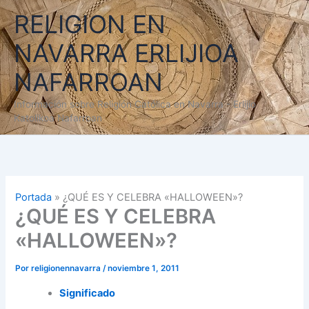
Ir
RELIGION EN
al
contenido
NAVARRA ERLIJIOA
NAFARROAN
Información sobre Religión Católica en Navarra - Erlijio
Katolikoa Nafarroan
Portada
»
¿QUÉ ES Y CELEBRA «HALLOWEEN»?
¿QUÉ ES Y CELEBRA
«HALLOWEEN»?
Por
religionennavarra
/
noviembre 1, 2011
Significado