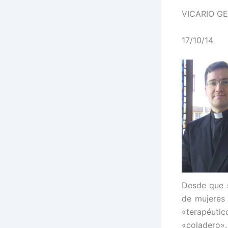
VICARIO G
17/10/14
Desde que s
de mujeres
«terapéuti
«coladero»