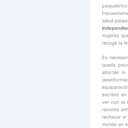
psiquiátri
frecuenteme
salud psíqu
independie
mujeres qu
recoge la l
Es necesar
queda psic
abortan lo 
desinforma
equiparació
escribió en
ver con la 
razones ant
rechazar el
mundo en el