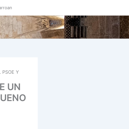
arroan
L PSOE Y
TE UN
BUENO