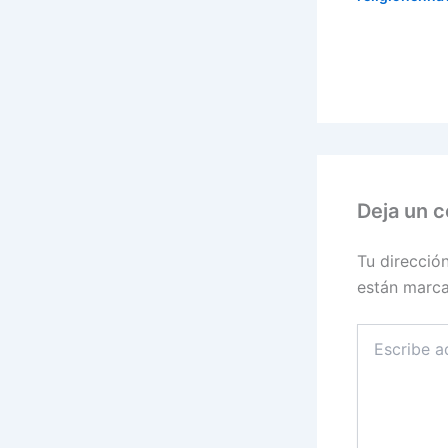
Deja un 
Tu direcció
están marc
Escribe
aquí...