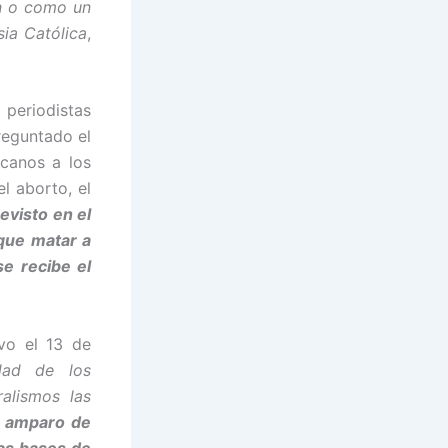
in o como un
sia Católica
,
 periodistas
reguntado el
canos a los
l aborto, el
evisto en el
 que matar a
se recibe el
vo el 13 de
dad de los
alismos las
l amparo de
mas bases de