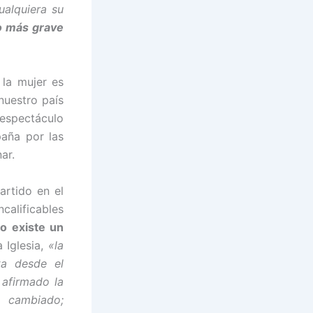
ualquiera su
lo más grave
 la mujer es
nuestro país
espectáculo
aña por las
ar.
artido en el
alificables
o existe un
 Iglesia,
«la
ta desde el
 afirmado la
a cambiado;