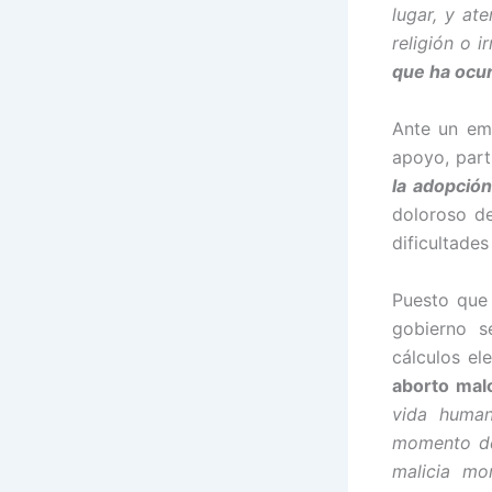
lugar, y at
religión o i
que ha ocur
Ante un emb
apoyo, part
la adopción
doloroso d
dificultades
Puesto que 
gobierno s
cálculos el
aborto mal
vida human
momento de 
malicia mo