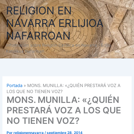
Ir
RELIGION EN
al
contenido
NAVARRA ERLIJIOA
NAFARROAN
Información sobre Religión Católica en Navarra - Erlijio
Katolikoa Nafarroan
Portada
»
MONS. MUNILLA: «¿QUIÉN PRESTARÁ VOZ A
LOS QUE NO TIENEN VOZ?
MONS. MUNILLA: «¿QUIÉN
PRESTARÁ VOZ A LOS QUE
NO TIENEN VOZ?
Por
religionennavarra
/
septiembre 28, 2014