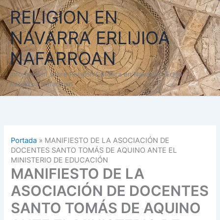
Ir
RELIGION EN
al
contenido
NAVARRA ERLIJIOA
NAFARROAN
Información sobre Religión Católica en Navarra - Erlijio
Katolikoa Nafarroan
Portada
»
MANIFIESTO DE LA ASOCIACIÓN DE
DOCENTES SANTO TOMÁS DE AQUINO ANTE EL
MINISTERIO DE EDUCACIÓN
MANIFIESTO DE LA
ASOCIACIÓN DE DOCENTES
SANTO TOMÁS DE AQUINO