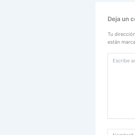
Deja un 
Tu direcció
están marc
Escribe
aquí...
Nombre*