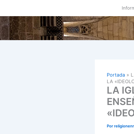
Ir
Infor
al
contenido
Portada
»
L
LA «IDEOL
LA I
ENSE
«IDE
Por
religionen