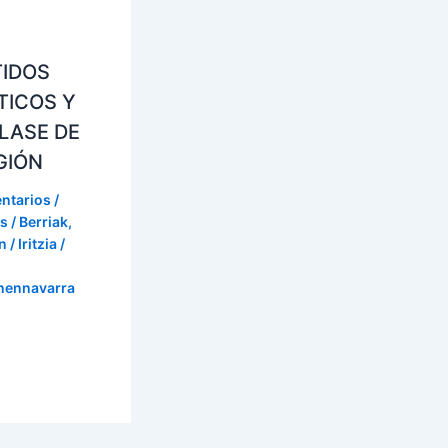
TIDOS
TICOS Y
LASE DE
GIÓN
ntarios
/
s / Berriak
,
 / Iritzia
/
onennavarra