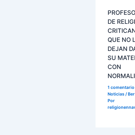
PROFES
DE RELIG
CRITICA
QUE NO 
DEJAN D
SU MATE
CON
NORMAL
1 comentario
Noticias / Ber
Por
religionenna