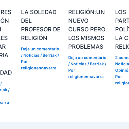
ORES
LA SOLEDAD
RELIGIÓN:UN
LOS
IÓN
DEL
NUEVO
PAR
N
PROFESOR DE
CURSO PERO
POLÍ
LES
RELIGIÓN
LOS MISMOS
LA C
AR
PROBLEMAS
RELI
Deja un comentario
RIA
/
Noticias / Berriak
/
Deja un comentario
2 come
Por
/
Noticias / Berriak
/
Noticia
religionennavarra
Por
Opinión
IDAD
religionennavarra
Por
religi
/
riak
/
varra