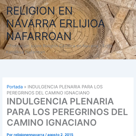
Ir
RELIGION EN
al
contenido
NAVARRA ERLIJIOA
NAFARROAN
Información sobre Religión Católica en Navarra - Erlijio
Katolikoa Nafarroan
Portada
»
INDULGENCIA PLENARIA PARA LOS
PEREGRINOS DEL CAMINO IGNACIANO
INDULGENCIA PLENARIA
PARA LOS PEREGRINOS DEL
CAMINO IGNACIANO
Por
religionennavarra
/
agosto 2, 2015