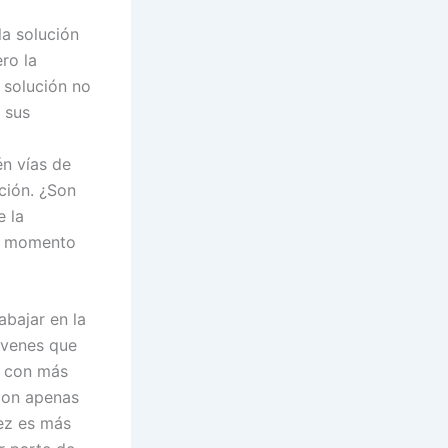
la solución
ro la
 solución no
 sus
én vías de
ción. ¿Son
e la
te momento
abajar en la
óvenes que
, con más
con apenas
ez es más