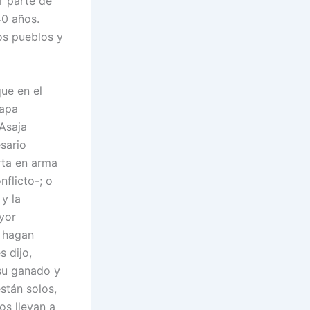
r parte de
40 años.
os pueblos y
ue en el
Papa
Asaja
sario
rta en arma
nflicto-; o
y la
yor
s hagan
s dijo,
 su ganado y
están solos,
os llevan a