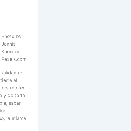
Photo by
Jannis
Knorr on
Pexels.com
tualidad es
tierra al
ores repiten
a y de toda
ble, sacar
dos
so, la misma