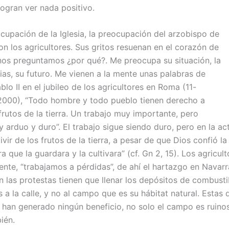
logran ver nada positivo.
ocupación de la Iglesia, la preocupación del arzobispo de
n los agricultores. Sus gritos resuenan en el corazón de
y nos preguntamos ¿por qué?. Me preocupa su situación, la
lias, su futuro. Me vienen a la mente unas palabras de
lo II en el jubileo de los agricultores en Roma (11-
000), “Todo hombre y todo pueblo tienen derecho a
 frutos de la tierra. Un trabajo muy importante, pero
 arduo y duro”. El trabajo sigue siendo duro, pero en la ac
vivir de los frutos de la tierra, a pesar de que Dios confió la 
 que la guardara y la cultivara” (cf. Gn 2, 15). Los agricult
nte, “trabajamos a pérdidas”, de ahí el hartazgo en Navarr
n las protestas tienen que llenar los depósitos de combusti
s a la calle, y no al campo que es su hábitat natural. Estas 
han generado ningún beneficio, no solo el campo es ruino
ién.