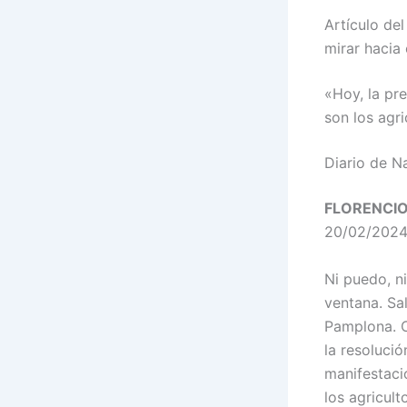
Artículo de
mirar hacia
«Hoy, la pr
son los agri
Diario de Na
FLORENCIO
20/02/202
Ni puedo, ni
ventana. Sa
Pamplona. C
la resoluci
manifestaci
los agricul