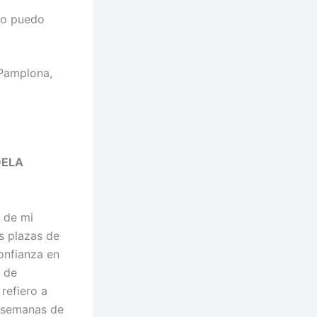
«No puedo
 Pamplona,
DELA
s de mi
s plazas de
onfianza en
, de
refiero a
s semanas de