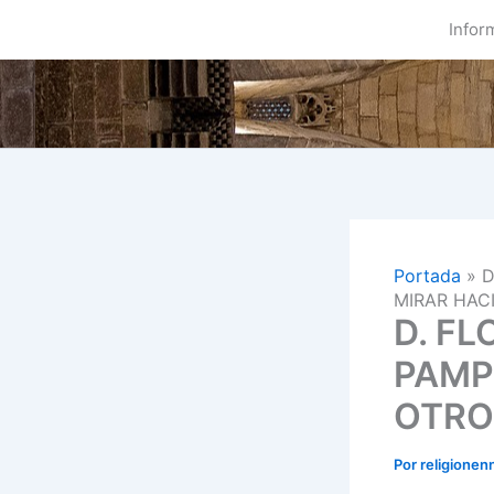
Ir
Infor
al
contenido
Portada
»
D
MIRAR HAC
D. F
PAMP
OTRO
Por
religionen