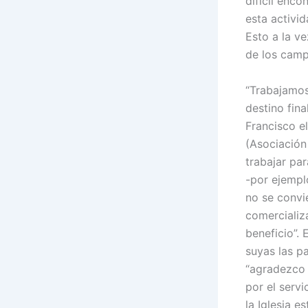
difícil enc
esta activi
Esto a la v
de los campo
“Trabajamos
destino fina
Francisco e
(Asociación
trabajar pa
-por ejemplo
no se convi
comercializ
beneficio”.
suyas las pa
“agradezco 
por el servi
la Iglesia e