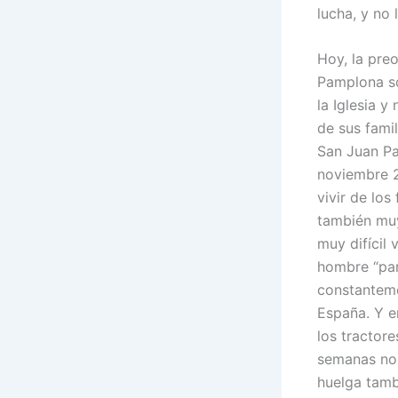
lucha, y no 
Hoy, la pre
Pamplona so
la Iglesia 
de sus fami
San Juan Pab
noviembre 2
vivir de los
también muy
muy difícil 
hombre “para
constanteme
España. Y e
los tractore
semanas no 
huelga tamb