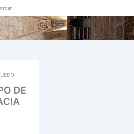
arroan
 PUEDO
PO DE
ACIA