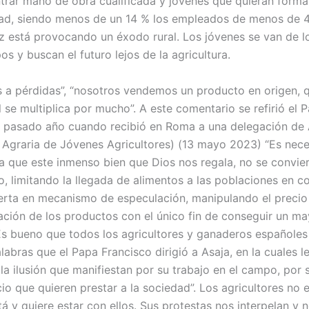
ontrar mano de obra cualificada y jóvenes que quieran forma
dad, siendo menos de un 14 % los empleados de menos de 
ez está provocando un éxodo rural. Los jóvenes se van de l
s y buscan el futuro lejos de la agricultura.
 a pérdidas”, “nosotros vendemos un producto en origen, q
l se multiplica por mucho”. A este comentario se refirió el 
l pasado año cuando recibió en Roma a una delegación de 
 Agraria de Jóvenes Agricultores) (13 mayo 2023) “Es nece
ra que este inmenso bien que Dios nos regala, no se convie
, limitando la llegada de alimentos a las poblaciones en co
erta en mecanismo de especulación, manipulando el precio 
ación de los productos con el único fin de conseguir un ma
 Es bueno que todos los agricultores y ganaderos españole
labras que el Papa Francisco dirigió a Asaja, en la cuales le
la ilusión que manifiestan por su trabajo en el campo, por
cio que quieren prestar a la sociedad”. Los agricultores no 
stá y quiere estar con ellos. Sus protestas nos interpelan y n