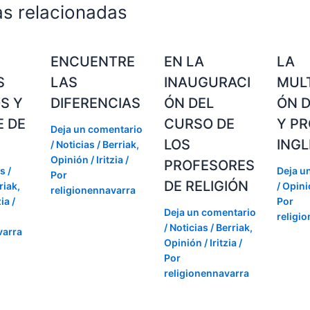
as relacionadas
ENCUENTRE
EN LA
LA
S
LAS
INAUGURACI
MULT
S Y
DIFERENCIAS
ÓN DEL
ÓN D
E DE
CURSO DE
Y PR
Deja un comentario
LOS
INGL
/
Noticias / Berriak
,
Opinión / Iritzia
/
PROFESORES
os
/
Deja u
Por
DE RELIGIÓN
riak
,
/
Opinió
religionennavarra
zia
/
Por
Deja un comentario
religi
/
Noticias / Berriak
,
varra
Opinión / Iritzia
/
Por
religionennavarra