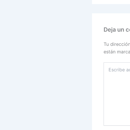
Deja un 
Tu direcció
están marc
Escribe
aquí...