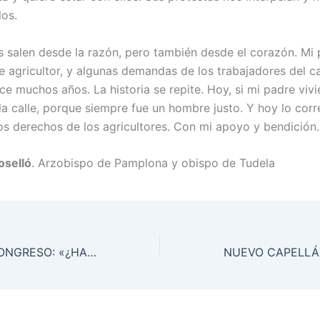
los.
s salen desde la razón, pero también desde el corazón. Mi 
fue agricultor, y algunas demandas de los trabajadores del
ce muchos años. La historia se repite. Hoy, si mi padre viv
la calle, porque siempre fue un hombre justo. Y hoy lo corr
los derechos de los agricultores. Con mi apoyo y bendición.
oselló
. Arzobispo de Pamplona y obispo de Tudela
UNZUÉ EN EL CONGRESO: «¿HASTA CUÁNDO NOS VÁIS A SEGUIR IGNORANDO?»