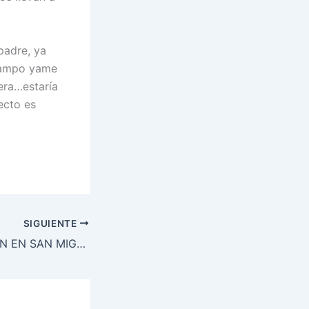
padre, ya
 campo yame
iera…estaría
ecto es
SIGUIENTE
NUEVO CAPELLÁN EN SAN MIGUEL DE ARALARen KAPERAU BERRIA