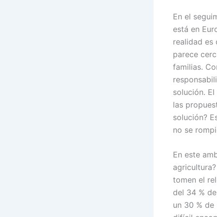
En el seguim
está en Eur
realidad es
parece cerc
familias. C
responsabil
solución. E
las propues
solución? E
no se rompi
En este amb
agricultura
tomen el re
del 34 % de
un 30 % de 