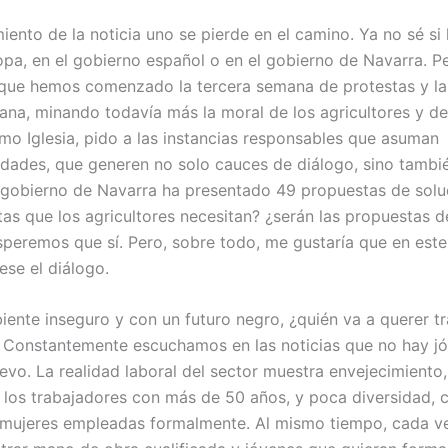
iento de la noticia uno se pierde en el camino. Ya no sé si 
opa, en el gobierno español o en el gobierno de Navarra. Pe
 que hemos comenzado la tercera semana de protestas y la
ana, minando todavía más la moral de los agricultores y de
omo Iglesia, pido a las instancias responsables que asuman
idades, que generen no solo cauces de diálogo, sino tambi
l gobierno de Navarra ha presentado 49 propuestas de solu
tas que los agricultores necesitan? ¿serán las propuestas d
speremos que sí. Pero, sobre todo, me gustaría que en es
ese el diálogo.
iente inseguro y con un futuro negro, ¿quién va a querer tr
? Constantemente escuchamos en las noticias que no hay j
levo. La realidad laboral del sector muestra envejecimiento
 los trabajadores con más de 50 años, y poca diversidad, 
mujeres empleadas formalmente. Al mismo tiempo, cada v