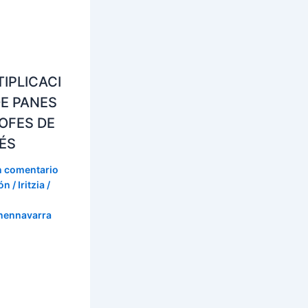
IPLICACI
E PANES
OFES DE
ÉS
n comentario
n / Iritzia
/
onennavarra