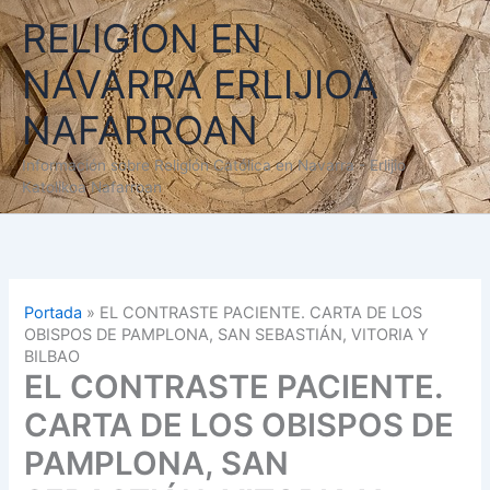
Ir
RELIGION EN
al
contenido
NAVARRA ERLIJIOA
NAFARROAN
Información sobre Religión Católica en Navarra - Erlijio
Katolikoa Nafarroan
Portada
»
EL CONTRASTE PACIENTE. CARTA DE LOS
OBISPOS DE PAMPLONA, SAN SEBASTIÁN, VITORIA Y
BILBAO
EL CONTRASTE PACIENTE.
CARTA DE LOS OBISPOS DE
PAMPLONA, SAN