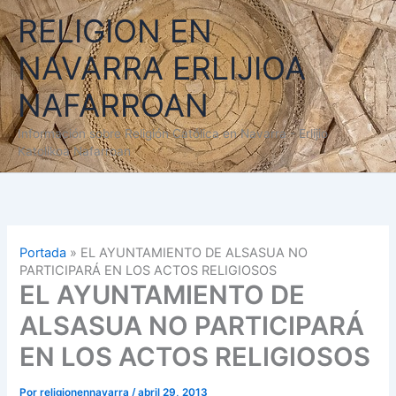
Ir
RELIGION EN
al
contenido
NAVARRA ERLIJIOA
NAFARROAN
Información sobre Religión Católica en Navarra - Erlijio
Katolikoa Nafarroan
Portada
»
EL AYUNTAMIENTO DE ALSASUA NO
PARTICIPARÁ EN LOS ACTOS RELIGIOSOS
EL AYUNTAMIENTO DE
ALSASUA NO PARTICIPARÁ
EN LOS ACTOS RELIGIOSOS
Por
religionennavarra
/
abril 29, 2013