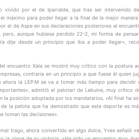
o vivido por el de Iparralde, que tras ser intervenido de
 el máximo para poder llegar a la final de la mejor manera 
or el de Aspe en sus declaraciones posteriores al encuent
, pero, aunque hubiese perdido 22-2, mi forma de pensa
a dije desde un principio que iba a poder llegar», rec
del encuentro Xala se mostró muy crítico con la postura 
mpresas, contraria en un principio a que fuese él quien jug
e ahora la LEP.M se va a tomar más tiempo para decidir 
mportantes», admitió el pelotari de Lekuine, muy crítico d
 la posición adoptada por los mandatarios. «Al final ha sid
e de la pelota que ha demostrado que este deporte es má
e toman las decisiones».
 mal trago, ahora convertido en algo dulce, Yves señaló «
 la clave de su victoria. «Ha sido un encuentro muy du