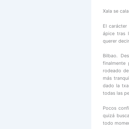
Xala se cala
El carácte
ápice tras 
querer deci
Bilbao. De
finalmente 
rodeado de 
más tranqui
dado la txa
todas las p
Pocos confi
quizá busca
todo moment