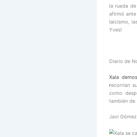
la rueda de
afirmó ante
laicismo, l
Yves!
Diario de No
Xala demos
r
ecorrían s
como desp
también de l
Javi Gómez 