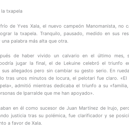
 la txapela
r frío de Yves Xala, el nuevo campeón Manomanista, no c
lograr la txapela. Tranquilo, pausado, medido en sus res
r una palabra más alta que otra.
spués de haber vivido un calvario en el último mes, s
podría jugar la final, el de Lekuine celebró el triunfo 
sus allegados pero sin cambiar su gesto serio. En rued
lo tras unos minutos de locura, el pelotari fue claro. «El
pela», admitió mientras dedicaba el triunfo a su «familia
ersonas de Iparralde que me han apoyado».
aban en él como sucesor de Juan Martínez de Irujo, pero
ndo justicia tras su polémica, fue clarificador y se posic
o a favor de Xala.