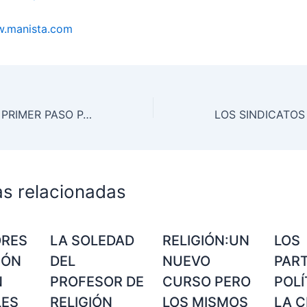
.manista.com
POLONIA DA UN PRIMER PASO PARA LA ILEGALIZACIÓN TOTAL DEL ABORTO SOLICITADA POR LA SOCIEDAD CIVIL
as relacionadas
ORES
LA SOLEDAD
RELIGIÓN:UN
LOS
IÓN
DEL
NUEVO
PAR
N
PROFESOR DE
CURSO PERO
POLÍ
LES
RELIGIÓN
LOS MISMOS
LA C