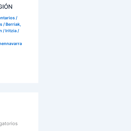
GIÓN
ntarios
/
s / Berriak
,
 / Iritzia
/
onennavarra
gatorios