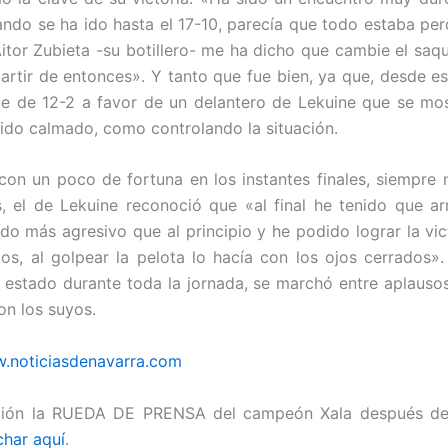
ando se ha ido hasta el 17-10, parecía que todo estaba per
tor Zubieta -su botillero- me ha dicho que cambie el saq
partir de entonces». Y tanto que fue bien, ya que, desde 
fue de 12-2 a favor de un delantero de Lekuine que se mo
tido calmado, como controlando la situación.
con un poco de fortuna en los instantes finales, siempre 
, el de Lekuine reconoció que «al final he tenido que ar
ido más agresivo que al principio y he podido lograr la vict
tos, al golpear la pelota lo hacía con los ojos cerrados»
estado durante toda la jornada, se marchó entre aplauso
on los suyos.
.noticiasdenavarra.com
ción la RUEDA DE PRENSA del campeón Xala después de l
char aquí
.