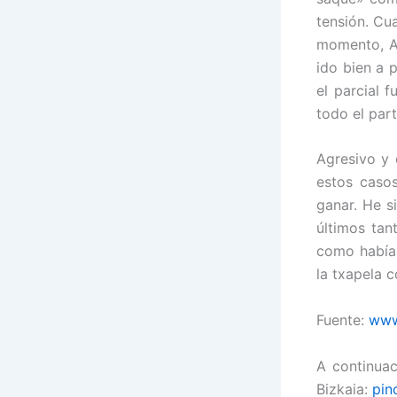
tensión. Cu
momento, Ai
ido bien a 
el parcial 
todo el par
Agresivo y 
estos casos
ganar. He s
últimos tan
como había 
la txapela c
Fuente:
www
A continua
Bizkaia:
pin