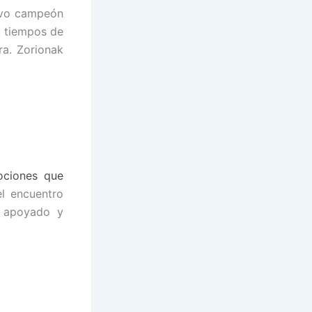
uevo campeón
s tiempos de
ra. Zorionak
ociones que
el encuentro
 apoyado y