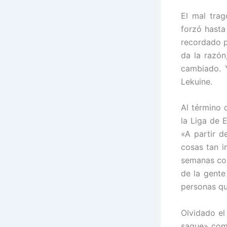
El mal trag
forzó hasta
recordado p
da la razón
cambiado. Y
Lekuine.
Al término 
la Liga de E
«A partir d
cosas tan i
semanas con
de la gent
personas qu
Olvidado el
saque» como