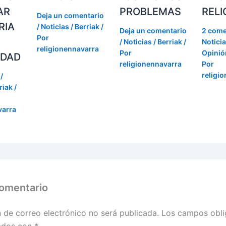
AR
PROBLEMAS
RELI
Deja un comentario
RIA
/
Noticias / Berriak
/
Deja un comentario
2 come
Por
/
Noticias / Berriak
/
Noticia
religionennavarra
Por
Opinión
IDAD
religionennavarra
Por
religi
/
riak
/
varra
comentario
n de correo electrónico no será publicada.
Los campos obli
ados con
*