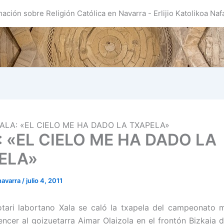
mación sobre Religión Católica en Navarra - Erlijio Katolikoa Naf
ALA: «EL CIELO ME HA DADO LA TXAPELA»
 «EL CIELO ME HA DADO LA
ELA»
navarra
/
julio 4, 2011
otari labortano Xala se caló la txapela del campeonato
vencer al goizuetarra Aimar Olaizola en el frontón Bizkaia d