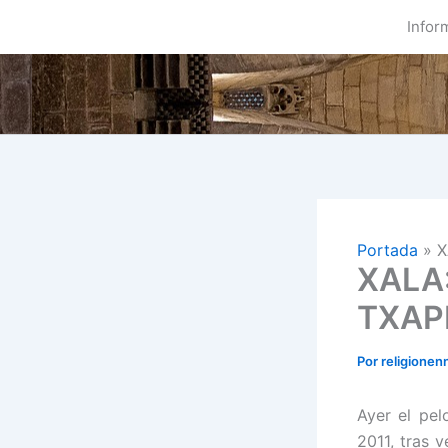
Ir
Infor
al
contenido
Portada
»
X
XALA:
TXAP
Por
religionen
Ayer el pel
2011, tras 