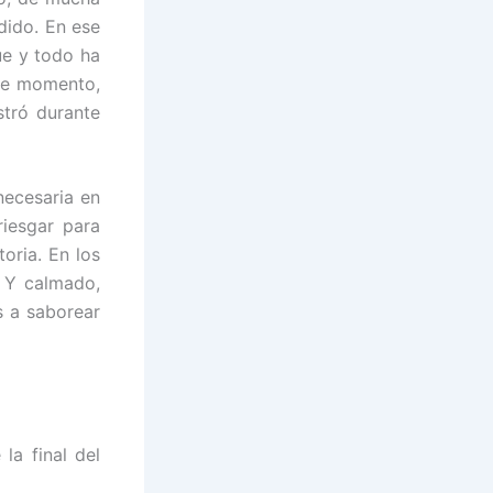
dido. En ese
ue y todo ha
ese momento,
stró durante
necesaria en
riesgar para
oria. En los
. Y calmado,
s a saborear
a final del