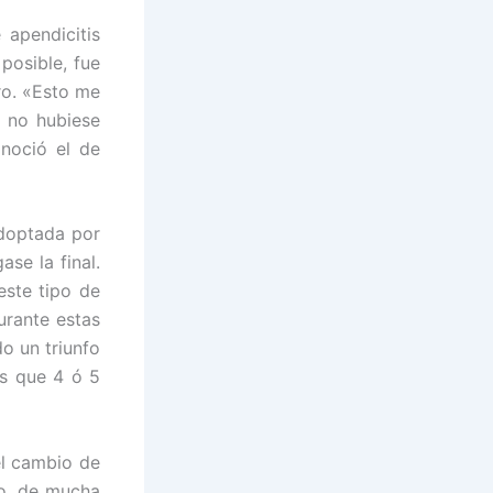
 apendicitis
posible, fue
ro. «Esto me
r no hubiese
onoció el de
adoptada por
ase la final.
este tipo de
urante estas
o un triunfo
s que 4 ó 5
el cambio de
ro, de mucha