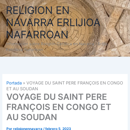
Ir
RELIGION EN
al
contenido
NAVARRA ERLIJIOA
NAFARROAN
Información sobre Religión Católica en Navarra - Erlijio
Katolikoa Nafarroan
Portada
»
VOYAGE DU SAINT PERE FRANÇOIS EN CONGO
ET AU SOUDAN
VOYAGE DU SAINT PERE
FRANÇOIS EN CONGO ET
AU SOUDAN
Por
religionennavarra
/
febrero 5, 2023