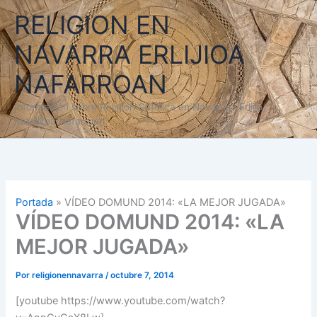
Ir
RELIGION EN
al
contenido
NAVARRA ERLIJIOA
NAFARROAN
Información sobre Religión Católica en Navarra - Erlijio
Katolikoa Nafarroan
Portada
»
VÍDEO DOMUND 2014: «LA MEJOR JUGADA»
VÍDEO DOMUND 2014: «LA
MEJOR JUGADA»
Por
religionennavarra
/
octubre 7, 2014
[youtube https://www.youtube.com/watch?