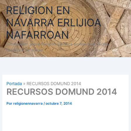
Ir
RELIGION EN
al
contenido
NAVARRA ERLIJIOA
NAFARROAN
Información sobre Religión Católica en Navarra - Erlijio
Katolikoa Nafarroan
Portada
»
RECURSOS DOMUND 2014
RECURSOS DOMUND 2014
Por
religionennavarra
/
octubre 7, 2014