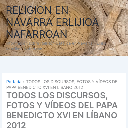
Ir
RELIGION EN
al
contenido
NAVARRA ERLIJIOA
NAFARROAN
Información sobre Religión Católica en Navarra - Erlijio
Katolikoa Nafarroan
Portada
»
TODOS LOS DISCURSOS, FOTOS Y VÍDEOS DEL
PAPA BENEDICTO XVI EN LÍBANO 2012
TODOS LOS DISCURSOS,
FOTOS Y VÍDEOS DEL PAPA
BENEDICTO XVI EN LÍBANO
2012