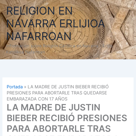
Ir
RELIGION EN
al
contenido
NAVARRA ERLIJIOA
NAFARROAN
Información sobre Religión Católica en Navarra - Erlijio
Katolikoa Nafarroan
Portada
»
LA MADRE DE JUSTIN BIEBER RECIBIÓ
PRESIONES PARA ABORTARLE TRAS QUEDARSE
EMBARAZADA CON 17 AÑOS
LA MADRE DE JUSTIN
BIEBER RECIBIÓ PRESIONES
PARA ABORTARLE TRAS