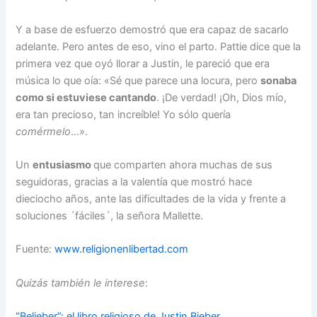
Y a base de esfuerzo demostró que era capaz de sacarlo
adelante. Pero antes de eso, vino el parto. Pattie dice que la
primera vez que oyó llorar a Justin, le pareció que era
música lo que oía: «Sé que parece una locura, pero
sonaba
como si estuviese cantando
. ¡De verdad! ¡Oh, Dios mío,
era tan precioso, tan increíble! Yo sólo quería
comérmelo
…».
Un
entusiasmo
que comparten ahora muchas de sus
seguidoras, gracias a la valentía que mostró hace
dieciocho años, ante las dificultades de la vida y frente a
soluciones ´fáciles´, la señora Mallette.
Fuente:
www.religionenlibertad.com
Quizás también le interese
:
“Belieber”: el libro religioso de Justin Bieber