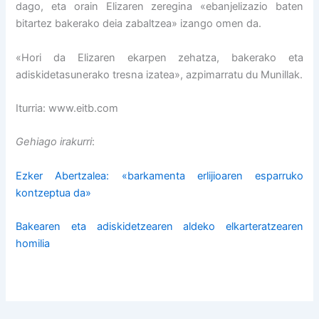
dago, eta orain Elizaren zeregina «ebanjelizazio baten
bitartez bakerako deia zabaltzea» izango omen da.
«Hori da Elizaren ekarpen zehatza, bakerako eta
adiskidetasunerako tresna izatea», azpimarratu du Munillak.
Iturria: www.eitb.com
Gehiago irakurri
:
Ezker Abertzalea: «barkamenta erlijioaren esparruko
kontzeptua da»
Bakearen eta adiskidetzearen aldeko elkarteratzearen
homilia