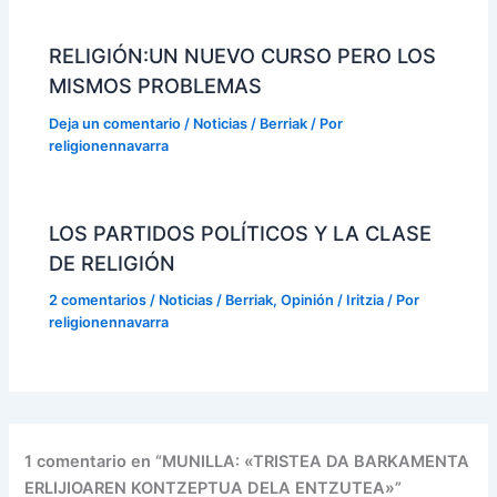
RELIGIÓN:UN NUEVO CURSO PERO LOS
MISMOS PROBLEMAS
Deja un comentario
/
Noticias / Berriak
/ Por
religionennavarra
LOS PARTIDOS POLÍTICOS Y LA CLASE
DE RELIGIÓN
2 comentarios
/
Noticias / Berriak
,
Opinión / Iritzia
/ Por
religionennavarra
1 comentario en “MUNILLA: «TRISTEA DA BARKAMENTA
ERLIJIOAREN KONTZEPTUA DELA ENTZUTEA»”