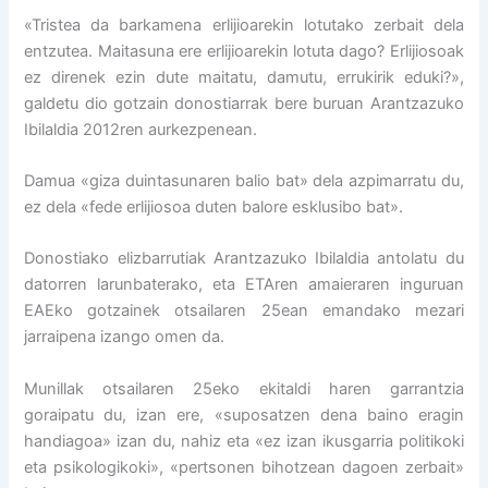
«Tristea da barkamena erlijioarekin lotutako zerbait dela
entzutea. Maitasuna ere erlijioarekin lotuta dago? Erlijiosoak
ez direnek ezin dute maitatu, damutu, errukirik eduki?»,
galdetu dio gotzain donostiarrak bere buruan Arantzazuko
Ibilaldia 2012ren aurkezpenean.
Damua «giza duintasunaren balio bat» dela azpimarratu du,
ez dela «fede erlijiosoa duten balore esklusibo bat».
Donostiako elizbarrutiak Arantzazuko Ibilaldia antolatu du
datorren larunbaterako, eta ETAren amaieraren inguruan
EAEko gotzainek otsailaren 25ean emandako mezari
jarraipena izango omen da.
Munillak otsailaren 25eko ekitaldi haren garrantzia
goraipatu du, izan ere, «suposatzen dena baino eragin
handiagoa» izan du, nahiz eta «ez izan ikusgarria politikoki
eta psikologikoki», «pertsonen bihotzean dagoen zerbait»