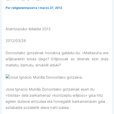
Por
religionennavarra
/
marzo 27, 2012
Arantzazuko ibilaldia 2012
2012/03/26
Donostiako gotzainak honakoa galdetu du: «Maitasuna ere
erlijioarekin lotuta dago? Erlijiosoak ez direnek ezin dute
maitatu, damutu, errukirik eduki?
Jose Ignacio Munilla Donostiako gotzainak esan du
«tristea» dela barkamenaz «kontzeptu erlijioso» gisa hitz
egiten dutenei
entzutea eta horregatik barkamenaren gaia
eztabaida sozialetik atera nahi izatea.