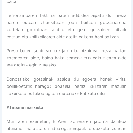
baita.
Terrorismoaren biktima baten adibidea aipatu du, meza
haren ostean «hunkituta» joan baitzen gotzainarena
«urtetan gorrotoa» sentitu eta gero gotzainen hitzak
entzun eta «hiltzailearen alde otoitz egiten» hasi baitzen.
Preso baten senideak ere jarri ditu hizpidea, meza hartan
«semearen alde, baina baita semeak min egin zienen alde
ere otoitz» egin zutelako.
Donostiako gotzainak azaldu du egoera horiek «iritzi
politikoetatik harago» doazela, beraz, «Elizaren mezuari
irakurketa politikoa egiten diotenak» kritikatu ditu.
Ateismo marxista
Munillaren esanetan, ETAren sorreraren jatorria Jainkoa
ateismo marxistaren ideologiarengatik ordezkatu zenean