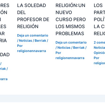
ORES
LA SOLEDAD
RELIGIÓN:UN
LOS
IÓN
DEL
NUEVO
PAR
N
PROFESOR DE
CURSO PERO
POLÍ
LES
RELIGIÓN
LOS MISMOS
LA C
AR
PROBLEMAS
RELI
Deja un comentario
RIA
/
Noticias / Berriak
/
Deja un comentario
2 come
Por
/
Noticias / Berriak
/
Noticia
religionennavarra
Por
Opinión
IDAD
religionennavarra
Por
religi
/
riak
/
varra