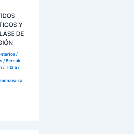
TIDOS
TICOS Y
LASE DE
GIÓN
ntarios
/
s / Berriak
,
 / Iritzia
/
onennavarra