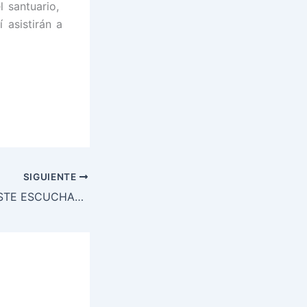
l santuario,
 asistirán a
SIGUIENTE
MUNILLA: ES TRISTE ESCUCHAR QUE EL ARREPENTIMIENTO ES UN CONCEPTO RELIGIOSO