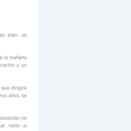
s ella», se
de la mañana
oración y un
que dirigirá
ros años, se
Sebastián ha
ue «sólo si