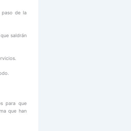
l paso de la
 que saldrán
rvicios.
odo.
es para que
ama que han