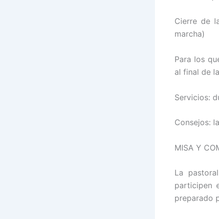
Cierre de l
marcha)
Para los qu
al final de 
Servicios: d
Consejos: l
MISA Y CO
La pastora
participen
preparado p