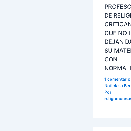
PROFES
DE RELIG
CRITICA
QUE NO 
DEJAN D
SU MATE
CON
NORMAL
1 comentario
Noticias / Ber
Por
religionenna