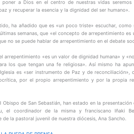
 poner a Dios en el centro de nuestras vidas seremos
 paz y recuperar la esencia y la dignidad del ser humano».
tido, ha añadido que es «un poco triste» escuchar, como
 últimas semanas, que «el concepto de arrepentimiento es
 que no se puede hablar de arrepentimiento en el debate soc
, el arrepentimiento «es un valor de dignidad humana» y «no
ara los que tengan una fe religiosa». Así mismo ha apu
 Iglesia es «ser instrumento de Paz y de reconciliación»
ocrítica, por el propio arrepentimiento y por la propia re
l Obispo de San Sebastián, han estado en la presentación 
u, el coordinador de la misma y franciscano Iñaki Ber
 de la pastoral juvenil de nuestra diócesis, Ana Sancho.
LA RUEDA DE PRENSA