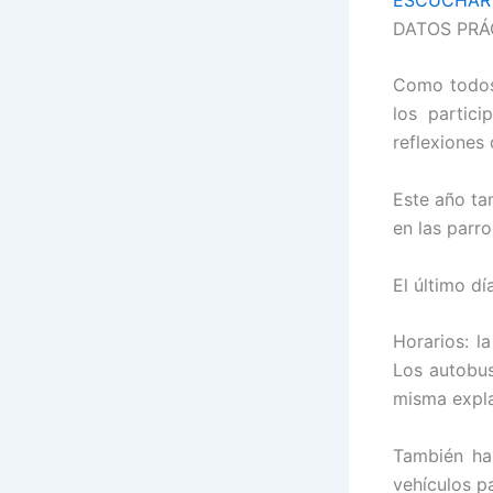
DATOS PRÁ
Como todos 
los partic
reflexiones 
Este año ta
en las parro
El último d
Horarios: l
Los autobus
misma expla
También ha
vehículos pa