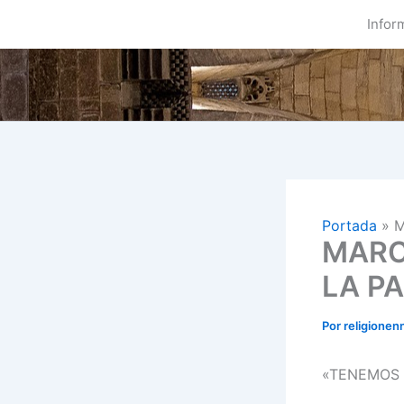
Ir
Infor
al
contenido
Portada
»
M
MARC
LA P
Por
religionen
«TENEMOS 