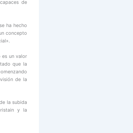
 capaces de
 se ha hecho
 un concepto
ial».
 es un valor
ntado que la
, comenzando
visión de la
de la subida
istain y la