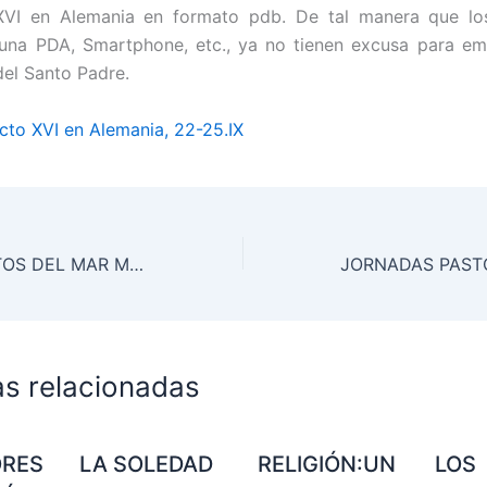
XVI en Alemania en formato pdb. De tal manera que lo
una PDA, Smartphone, etc., ya no tienen excusa para em
del Santo Padre.
cto XVI en Alemania, 22-25.IX
LOS MANUSCRITOS DEL MAR MUERTO A UN CLICK / ITSASO HILEKO ESKUIZKRIBUAK KLIK BATERA
as relacionadas
ORES
LA SOLEDAD
RELIGIÓN:UN
LOS