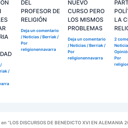
IÓN
DEL
NUEVO
PAR
N
PROFESOR DE
CURSO PERO
POLÍ
LES
RELIGIÓN
LOS MISMOS
LA C
AR
PROBLEMAS
RELI
Deja un comentario
RIA
/
Noticias / Berriak
/
Deja un comentario
2 come
Por
/
Noticias / Berriak
/
Noticia
religionennavarra
Por
Opinión
IDAD
religionennavarra
Por
religi
/
riak
/
varra
o en “LOS DISCURSOS DE BENEDICTO XVI EN ALEMANIA 2