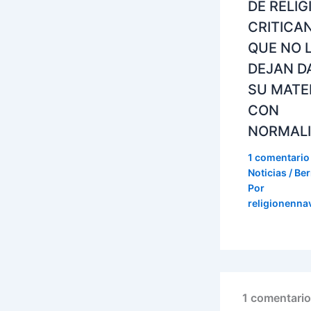
DE RELIG
CRITICA
QUE NO 
DEJAN D
SU MATE
CON
NORMAL
1 comentario
Noticias / Ber
Por
religionenna
1 comentari