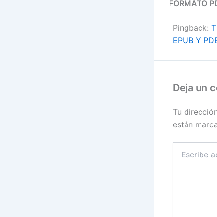
FORMATO P
Pingback:
T
EPUB Y PDB
Deja un 
Tu direcció
están marc
Escribe
aquí...