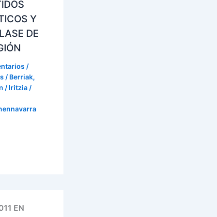
TIDOS
TICOS Y
LASE DE
GIÓN
ntarios
/
s / Berriak
,
 / Iritzia
/
onennavarra
011 EN