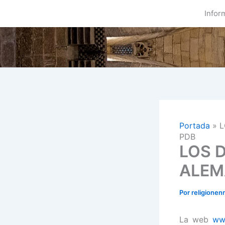
Ir
Infor
al
contenido
Portada
»
L
PDB
LOS 
ALEM
Por
religionen
La web
ww