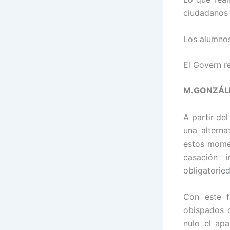
ciudadanos 
Los alumnos 
El Govern r
M.GONZÁL
A partir de
una alterna
estos momen
casación 
obligatoried
Con este f
obispados 
nulo el ap