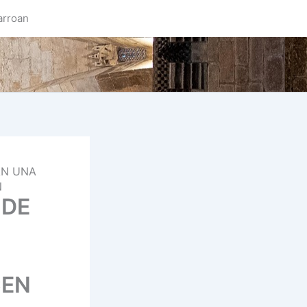
arroan
ÁN UNA
N
 DE
CEN