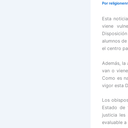
Por
religionen
Esta notici
viene vuln
Disposició
alumnos de 
el centro pa
Además, la 
van o viene
Como es nat
vigor
esta D
Los obispos
Estado de 1
justicia le
evaluable a 