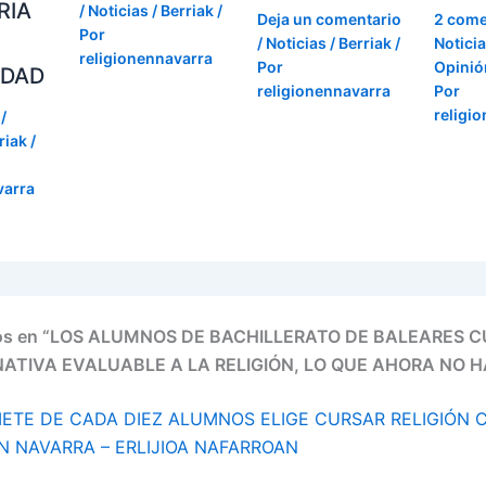
RIA
/
Noticias / Berriak
/
Deja un comentario
2 come
Por
/
Noticias / Berriak
/
Noticia
religionennavarra
Por
Opinión
IDAD
religionennavarra
Por
religi
/
riak
/
varra
ios en “LOS ALUMNOS DE BACHILLERATO DE BALEARES 
ATIVA EVALUABLE A LA RELIGIÓN, LO QUE AHORA NO 
IETE DE CADA DIEZ ALUMNOS ELIGE CURSAR RELIGIÓN C
EN NAVARRA – ERLIJIOA NAFARROAN