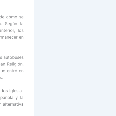
o de cómo se
a. Según la
terior, los
ermanecer en
os autobuses
an Religión.
que entró en
%.
dos Iglesia-
spañola y la
 alternativa