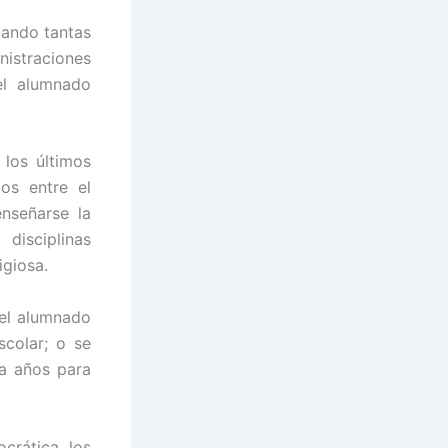
uando tantas
istraciones
el alumnado
 los últimos
os entre el
nseñarse la
disciplinas
igiosa.
del alumnado
scolar; o se
ta años para
crática, los