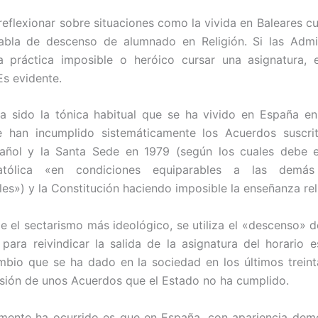
reflexionar sobre situaciones como la vivida en Baleares c
abla de descenso de alumnado en Religión. Si las Admin
a práctica imposible o heróico cursar una asignatura, 
Es evidente.
a sido la tónica habitual que se ha vivido en España en
e han incumplido sistemáticamente los Acuerdos suscrit
añol y la Santa Sede en 1979 (según los cuales debe e
atólica «en condiciones equiparables a las demás 
es») y la Constitución haciendo imposible la enseñanza rel
e el sectarismo más ideológico, se utiliza el «descenso» 
 para reivindicar la salida de la asignatura del horario e
mbio que se ha dado en la sociedad en los últimos trein
visión de unos Acuerdos que el Estado no ha cumplido.
mente ha ocurrido es que en España, con apariencia demo