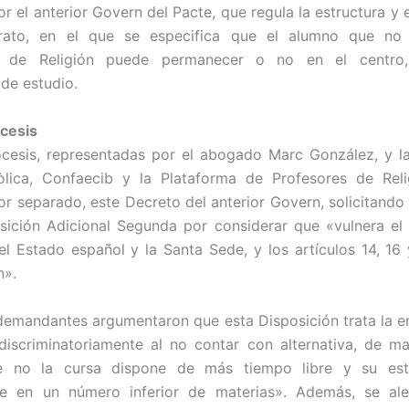
r el anterior Govern del Pacte, que regula la estructura y e
erato, en el que se especifica que el alumno que no
s de Religión puede permanecer o no en el centro, 
 de estudio.
ócesis
ócesis, representadas por el abogado Marc González, y l
òlica, Confaecib y la Plataforma de Profesores de Reli
por separado, este Decreto del anterior Govern, solicitando 
sición Adicional Segunda por considerar que «vulnera e
el Estado español y la Santa Sede, y los artículos 14, 16 
n».
demandantes argumentaron que esta Disposición trata la 
 discriminatoriamente al no contar con alternativa, de m
e no la cursa dispone de más tiempo libre y su est
se en un número inferior de materias». Además, se al