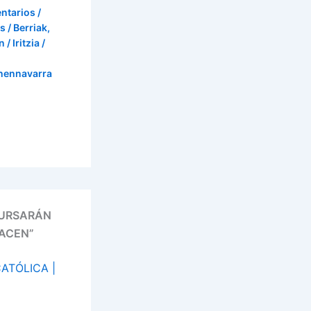
ntarios
/
s / Berriak
,
 / Iritzia
/
onennavarra
CURSARÁN
HACEN”
ATÓLICA |