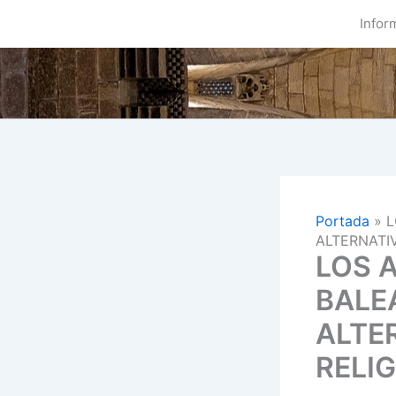
Ir
Infor
al
contenido
Portada
»
L
ALTERNATI
LOS 
BALE
ALTE
RELI