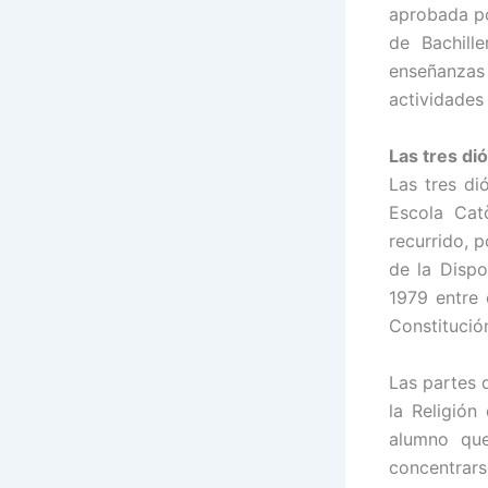
aprobada po
de Bachill
enseñanza
actividades
Las tres di
Las tres di
Escola Cat
recurrido, 
de la Dispo
1979 entre 
Constitució
Las partes 
la Religión
alumno qu
concentrar