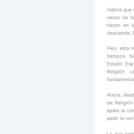
Habría que 
veces se h
hacen en l
desciende. 
Pero esta h
tiempos. S
Estado Esp
Religión c
fundamental
Ahora, desd
de Religión
apela al ca
pedir la re
Lo que real