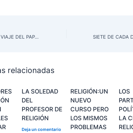
PROGRAMA DEL VIAJE DEL PAPA BENEDICTO XVI A MÉXICO Y CUBA / AITA SANTUAK MEXIKO ETA KUBARA EGINGO DUEN BIDAIAREN PROGRAMA
as relacionadas
ORES
LA SOLEDAD
RELIGIÓN:UN
LOS
IÓN
DEL
NUEVO
PAR
N
PROFESOR DE
CURSO PERO
POLÍ
LES
RELIGIÓN
LOS MISMOS
LA C
AR
PROBLEMAS
RELI
Deja un comentario