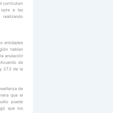
l currículum
 opte a las
realizando
as entidades
gión habían
la anulación
l Acuerdo de
y 27.3 de la
enseñanza de
anera que el
udio puede
egó que los