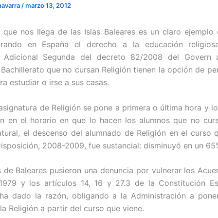
navarra
/
marzo 13, 2012
a que nos llega de las Islas Baleares es un claro ejempl
erando en España el derecho a la educación religios
n Adicional Segunda del decreto 82/2008 del Govern an
Bachillerato que no cursan Religión tienen la opción de p
ra estudiar o irse a sus casas.
asignatura de Religión se pone a primera o última hora y l
n en el horario en que lo hacen los alumnos que no curs
ural, el descenso del alumnado de Religión en el curso 
isposición, 2008-2009, fue sustancial: disminuyó en un 65
 de Baleares pusieron una denuncia por vulnerar los Acuer
979 y los artículos 14, 16 y 27.3 de la Constitución E
s ha dado la razón, obligando a la Administración a poner
la Religión a partir del curso que viene.