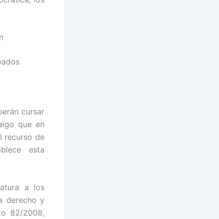
n
spados
berán cursar
 algo que en
l recurso de
blece esta
atura a los
a derecho y
to 82/2008,