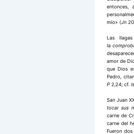
entonces,
personalmen
mío» (
Jn
20
Las llag
la
comproba
desaparece
amor de Dio
que Dios ex
Pedro, cita
P
2,24; cf.
I
San
Juan XX
tocar sus 
carne de Cr
carne del h
Fueron dos