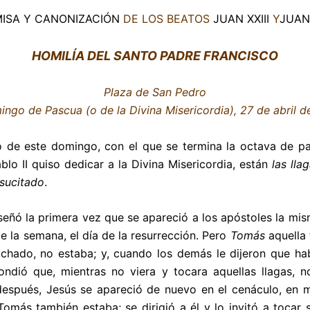
ISA Y CANONIZACIÓN
DE LOS BEATOS
JUAN XXIII
Y
JUAN 
HOMILÍA DEL SANTO PADRE FRANCISCO
Plaza de San Pedro
ingo de Pascua (o de la Divina Misericordia), 27 de abril 
o de este domingo, con el que se termina la octava de p
blo II quiso dedicar a la Divina Misericordia, están
las lla
esucitado
.
nseñó la primera vez que se apareció a los apóstoles la mis
e la semana, el día de la resurrección. Pero
Tomás
aquella
chado, no estaba;
y, cuando los demás le dijeron que hab
ondió que, mientras no viera y tocara aquellas llagas, no
espués, Jesús se apareció de nuevo en el cenáculo, en 
 Tomás también estaba; se dirigió a él y lo invitó a tocar s