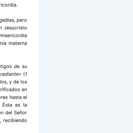
icordia.
gedias, pero
n Jesucristo
misericordia
anía materna
tigos de su
 radiante
» (
1
los, y de los
urificados en
ores hasta el
 Ésta es la
on del Señor
, recibiendo