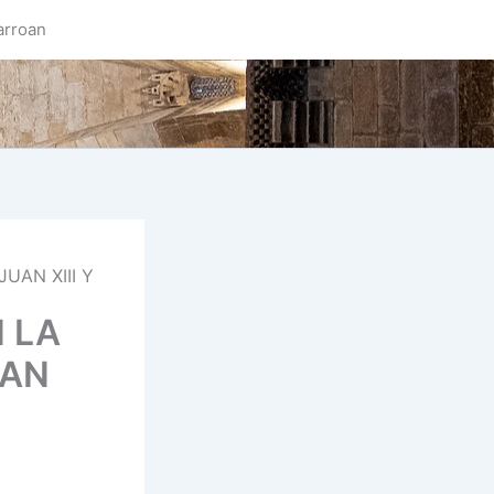
arroan
UAN XIII Y
 LA
UAN