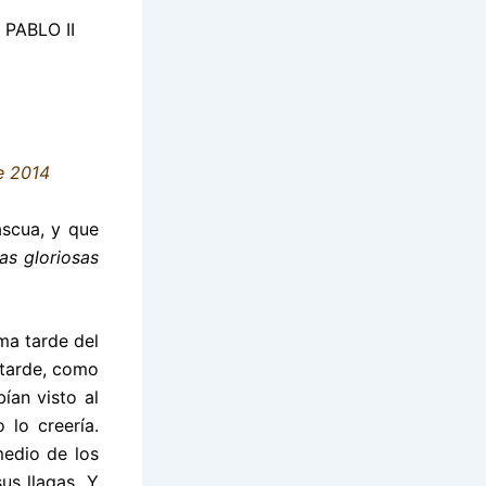
PABLO II
de 2014
ascua, y que
gas gloriosas
ma tarde del
 tarde, como
ían visto al
 lo creería.
medio de los
us llagas. Y