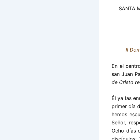
SANTA M
II Dom
En el centr
san Juan Pa
de Cristo r
Él ya las e
primer día d
hemos escu
Señor, resp
Ocho días d
discípulos: