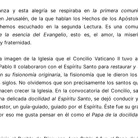
anza y esta alegría se respiraba en
la primera comun
n Jerusalén, de la que hablan los Hechos de los Apóstole
hemos escuchado en la segunda Lectura. Es una comu
e la esencia del Evangelio
, esto es, el amor, la miser
y fraternidad.
a imagen de la Iglesia que el Concilio Vaticano II tuvo a
ablo II
colaboraron con el Espíritu Santo para
restaurar y 
n su fisionomía originaria
, la fisionomía que le dieron los
s siglos. No olvidemos que son precisamente los santos qu
hacen crecer la Iglesia. En la convocatoria del Concilio, sa
na delicada
docilidad al Espíritu Santo
, se dejó conducir y
astor, un guía-guiado, guiado por el Espíritu. Éste fue su gr
 por eso me gusta pensar en él como
el Papa de la docilida