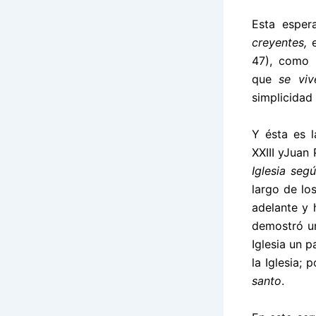
Esta esper
creyentes,
e
47), como 
que
se viv
simplicidad 
Y ésta es l
XXIII
y
Juan P
Iglesia segú
largo de lo
adelante y 
demostró u
Iglesia un p
la Iglesia;
santo
.