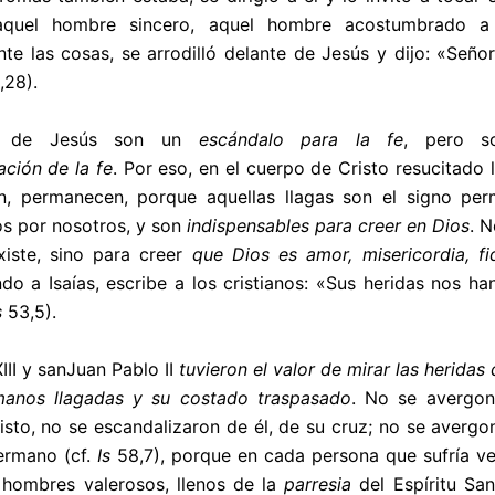
 aquel hombre sincero, aquel hombre acostumbrado a
te las cosas, se arrodilló delante de Jesús y dijo: «Seño
,28).
as de Jesús son un
escándalo para la fe
, pero s
ción de la fe
. Por eso, en el cuerpo de Cristo resucitado 
n, permanecen, porque aquellas llagas son el signo per
s por nosotros, y son
indispensables para creer en Dios
. N
iste, sino para creer
que Dios es amor, misericordia, fi
ndo a Isaías, escribe a los cristianos: «Sus heridas nos ha
s
53,5).
III
y san
Juan Pablo II
tuvieron el valor de mirar las heridas
manos llagadas y su costado traspasado
. No se avergon
isto, no se escandalizaron de él, de su cruz; no se avergo
ermano (cf.
Is
58,7), porque en cada persona que sufría ve
 hombres valerosos, llenos de la
parresia
del Espíritu San