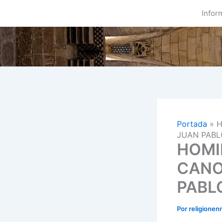
Ir
Infor
al
contenido
Portada
»
H
JUAN PABLO
HOMI
CANO
PABLO
Por
religionen