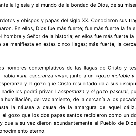
nte la Iglesia y el mundo de la bondad de Dios, de su miser
rdotes y obispos y papas del siglo XX. Conocieron sus tra
aron. En ellos, Dios fue más fuerte; fue más fuerte la fe e
l hombre y Señor de la historia; en ellos fue más fuerte la 
 se manifiesta en estas cinco llagas; más fuerte, la cerc
os hombres contemplativos de las llagas de Cristo y tes
a había «
una esperanza viva
», junto a un «
gozo inefable y
 esperanza y el gozo que Cristo resucitado da a sus discípu
 nadie les podrá privar. La
esperanza y el gozo pascual
, p
 la humillación, del vaciamiento, de la cercanía a los pecad
asta la náusea a causa de la amargura de aquel cáliz.
 el gozo que los dos papas santos recibieron como un d
 y que a su vez dieron abundantemente al Pueblo de Dios
conocimiento eterno.