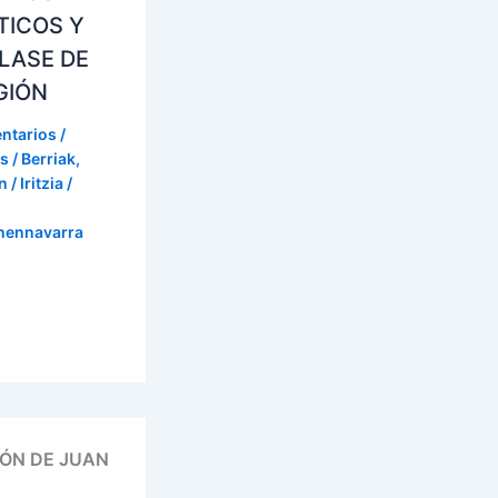
TICOS Y
LASE DE
GIÓN
ntarios
/
s / Berriak
,
 / Iritzia
/
onennavarra
IÓN DE JUAN