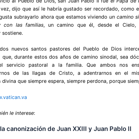
vicio al Pueblo de Dios, san Juan Pablo II fue
el Papa de l
vez, dijo que así le habría gustado ser recordado, como e
 gusta subrayarlo ahora que estamos viviendo
un camino s
y con las familias
, un camino que él, desde el Cielo, 
sostiene.
dos nuevos santos pastores del Pueblo de Dios interc
ra que, durante estos dos años de camino sinodal, sea dócil
l servicio pastoral a la familia. Que ambos nos e
arnos de las llagas de Cristo, a adentrarnos en el mis
a divina que siempre espera, siempre perdona, porque sie
.vatican.va
ién le interese
:
la canonización de Juan XXIII y Juan Pablo II