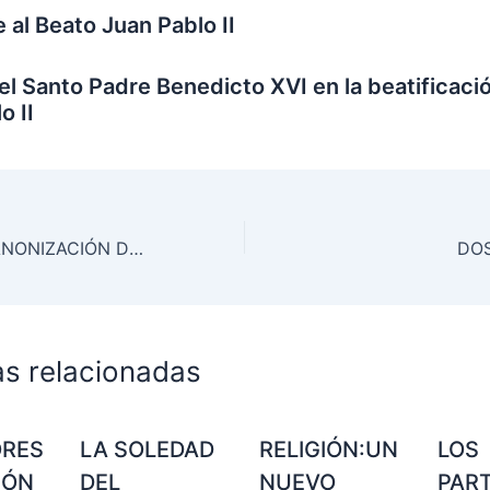
al Beato Juan Pablo II
el Santo Padre Benedicto XVI en la beatificaci
o II
VÍDEO DE LA CANONIZACIÓN DE JUAN XIII Y JUAN PABLO II
DOS
as relacionadas
ORES
LA SOLEDAD
RELIGIÓN:UN
LOS
IÓN
DEL
NUEVO
PAR