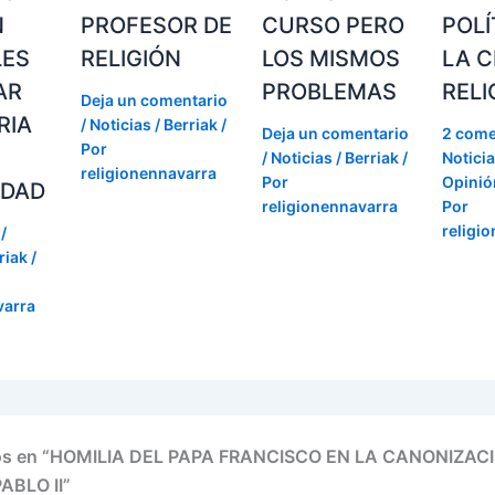
N
PROFESOR DE
CURSO PERO
POLÍ
LES
RELIGIÓN
LOS MISMOS
LA C
AR
PROBLEMAS
RELI
Deja un comentario
RIA
/
Noticias / Berriak
/
Deja un comentario
2 come
Por
/
Noticias / Berriak
/
Noticia
religionennavarra
Por
Opinión
IDAD
religionennavarra
Por
religi
/
riak
/
varra
ios en “HOMILIA DEL PAPA FRANCISCO EN LA CANONIZAC
PABLO II”