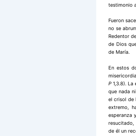
testimonio a
Fueron sace
no se abrum
Redentor de
de Dios que
de María.
En estos d
misericordi
P
1,3.8). La
que nada ni
el crisol de
extremo, h
esperanza y
resucitado,
de él un re