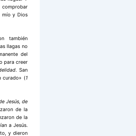
 comprobar
r mío y Dios
on también
las llagas no
manente del
o para creer
delidad
. San
n curado» (
1
 de Jesús, de
zaron de la
nzaron de la
ían a Jesús.
to, y dieron