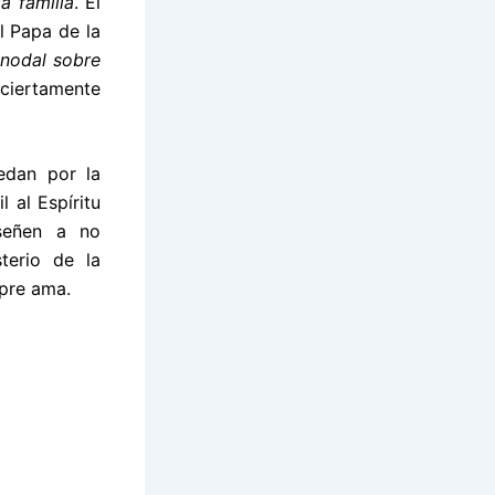
a familia
. Él
l Papa de la
inodal sobre
ciertamente
edan por la
 al Espíritu
nseñen a no
terio de la
mpre ama.