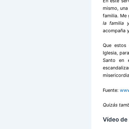
En este ser
mismo, una 
familia. Me
la familia 
acompaña y 
Que estos 
Iglesia, pa
Santo en e
escandaliz
misericordi
Fuente:
www
Quizás tamb
Vídeo de 