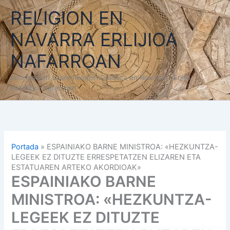
Ir
RELIGION EN
al
contenido
NAVARRA ERLIJIOA
NAFARROAN
Información sobre Religión Católica en Navarra - Erlijio
Katolikoa Nafarroan
Portada
»
ESPAINIAKO BARNE MINISTROA: «HEZKUNTZA-
LEGEEK EZ DITUZTE ERRESPETATZEN ELIZAREN ETA
ESTATUAREN ARTEKO AKORDIOAK»
ESPAINIAKO BARNE
MINISTROA: «HEZKUNTZA-
LEGEEK EZ DITUZTE