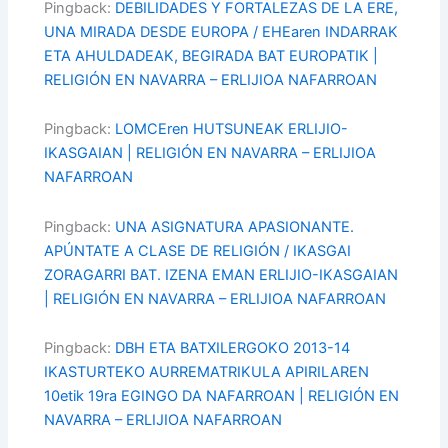
Pingback:
DEBILIDADES Y FORTALEZAS DE LA ERE,
UNA MIRADA DESDE EUROPA / EHEaren INDARRAK
ETA AHULDADEAK, BEGIRADA BAT EUROPATIK |
RELIGIÓN EN NAVARRA – ERLIJIOA NAFARROAN
Pingback:
LOMCEren HUTSUNEAK ERLIJIO-
IKASGAIAN | RELIGIÓN EN NAVARRA – ERLIJIOA
NAFARROAN
Pingback:
UNA ASIGNATURA APASIONANTE.
APÚNTATE A CLASE DE RELIGIÓN / IKASGAI
ZORAGARRI BAT. IZENA EMAN ERLIJIO-IKASGAIAN
| RELIGIÓN EN NAVARRA – ERLIJIOA NAFARROAN
Pingback:
DBH ETA BATXILERGOKO 2013-14
IKASTURTEKO AURREMATRIKULA APIRILAREN
10etik 19ra EGINGO DA NAFARROAN | RELIGIÓN EN
NAVARRA – ERLIJIOA NAFARROAN