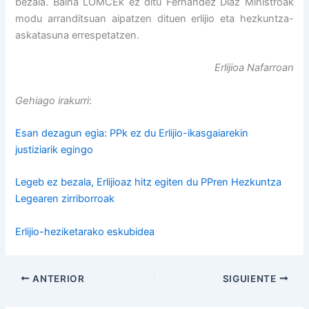
bezala. Baina LOMCEk ez ditu Fernandez Diaz Ministroak
modu arranditsuan aipatzen dituen erlijio eta hezkuntza-
askatasuna errespetatzen.
Erlijioa Nafarroan
Gehiago irakurri
:
Esan dezagun egia: PPk ez du Erlijio-ikasgaiarekin
justiziarik egingo
Legeb ez bezala, Erlijioaz hitz egiten du PPren Hezkuntza
Legearen zirriborroak
Erlijio-heziketarako eskubidea
ANTERIOR
SIGUIENTE