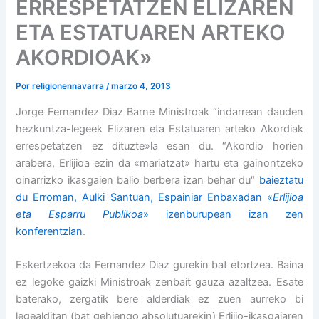
ERRESPETATZEN ELIZAREN
ETA ESTATUAREN ARTEKO
AKORDIOAK»
Por
religionennavarra
/
marzo 4, 2013
Jorge Fernandez Diaz Barne Ministroak “indarrean dauden
hezkuntza-legeek Elizaren eta Estatuaren arteko Akordiak
errespetatzen ez dituzte»la esan du. “Akordio horien
arabera, Erlijioa ezin da «mariatzat» hartu eta gainontzeko
oinarrizko ikasgaien balio berbera izan behar du″
baieztatu
du Erroman, Aulki Santuan, Espainiar Enbaxadan «
Erlijioa
eta Esparru Publikoa
» izenburupean izan zen
konferentzian
.
Eskertzekoa da Fernandez Diaz gurekin bat etortzea. Baina
ez legoke gaizki Ministroak zenbait gauza azaltzea. Esate
baterako, zergatik bere alderdiak ez zuen aurreko bi
legealditan (bat gehiengo absolutuarekin) Erlijio-ikasgaiaren