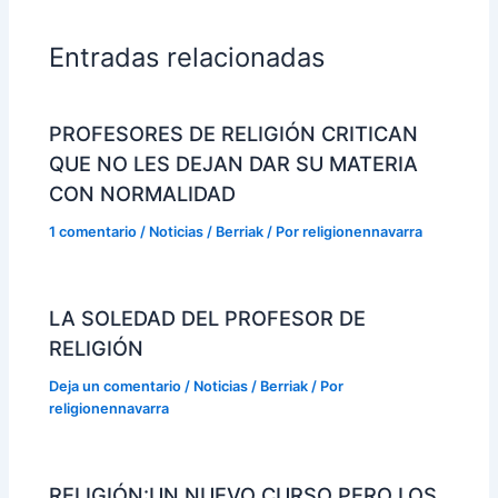
Entradas relacionadas
PROFESORES DE RELIGIÓN CRITICAN
QUE NO LES DEJAN DAR SU MATERIA
CON NORMALIDAD
1 comentario
/
Noticias / Berriak
/ Por
religionennavarra
LA SOLEDAD DEL PROFESOR DE
RELIGIÓN
Deja un comentario
/
Noticias / Berriak
/ Por
religionennavarra
RELIGIÓN:UN NUEVO CURSO PERO LOS