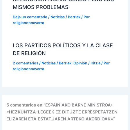
MISMOS PROBLEMAS
Deja un comentario
/
Noticias / Berriak
/ Por
religionennavarra
LOS PARTIDOS POLÍTICOS Y LA CLASE
DE RELIGIÓN
2 comentarios
/
Noticias / Berriak
,
Opinión / Iritzia
/ Por
religionennavarra
5 comentarios en “ESPAINIAKO BARNE MINISTROA:
«HEZKUNTZA-LEGEEK EZ DITUZTE ERRESPETATZEN
ELIZAREN ETA ESTATUAREN ARTEKO AKORDIOAK»”