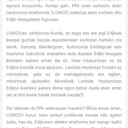
egoera konpondu. Hortaz gain, PPk orain aurkeztu duen
hezkuntza-erreformak (LOMCE) zalantza asko sortzen ditu
Erlijio-ikasgaiaren inguruan.
LOMCEren zirriborroa ikusita, ez dago bat ere argi Erlijioak
ikasgai guztiak bezala espedientean kontutan hartuko ote
denik. Gainera, Batxilergoan, Autonomia Erkidegoak edo
Ikastetxe bakoitzak erabakiko dute ikasleei Erlijio-ikasgaia
ikasteko aukera eman ala ez. Haur Hezkuntzan ez da
Erlijioa inondik inora aipatzen. Lanbide Heziketaz hobeto ez
mintzatzea: gaia ez da mahaigaineratu ere egiten,
ministroak aipaturiko Akordioek Lanbide Hezkuntzan
Erlijioa ikasteko aukera librea egon behar duela esan arren
(ez al dira ikasle hauek besteak bezala?).
Zer bilatzen du PPk adierazpen hauekin? Bitxia eman arren,
LOMCEri buruz bere aurkari politikoek bezala hitz egiten
baitu, hau da, Erlijioaren aldeko erreforma bat izango balitz