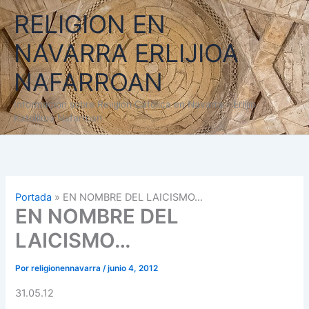
Ir
RELIGION EN
al
contenido
NAVARRA ERLIJIOA
NAFARROAN
Información sobre Religión Católica en Navarra - Erlijio
Katolikoa Nafarroan
Portada
»
EN NOMBRE DEL LAICISMO…
EN NOMBRE DEL
LAICISMO…
Por
religionennavarra
/
junio 4, 2012
31.05.12