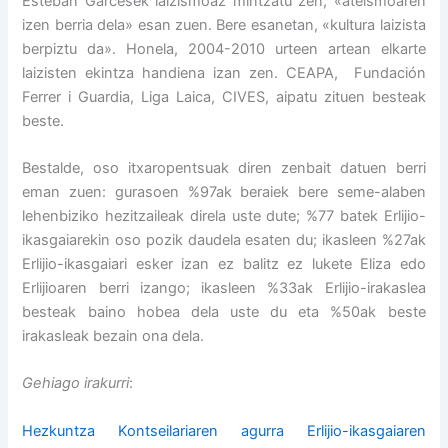
Esteban Garcesek laizismoaz mintzatu zen, «ateismoaren
izen berria dela» esan zuen. Bere esanetan, «kultura laizista
berpiztu da». Honela, 2004-2010 urteen artean elkarte
laizisten ekintza handiena izan zen. CEAPA, Fundación
Ferrer i Guardia, Liga Laica, CIVES, aipatu zituen besteak
beste.
Bestalde, oso itxaropentsuak diren zenbait datuen berri
eman zuen: gurasoen %97ak beraiek bere seme-alaben
lehenbiziko hezitzaileak direla uste dute; %77 batek Erlijio-
ikasgaiarekin oso pozik daudela esaten du; ikasleen %27ak
Erlijio-ikasgaiari esker izan ez balitz ez lukete Eliza edo
Erlijioaren berri izango; ikasleen %33ak Erlijio-irakaslea
besteak baino hobea dela uste du eta %50ak beste
irakasleak bezain ona dela.
Gehiago irakurri
:
Hezkuntza Kontseilariaren agurra Erlijio-ikasgaiaren