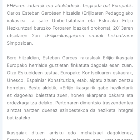
EHEaren indarrak eta ahuldadeak, begirada bat Europatik
.
Carlos Esteban Garcésen hitzaldia (Erlijioaren Pedagogiako
irakaslea La salle Unibertsitatean eta Eskolako Erlijio
Hezkuntzari buruzko Foroaren idazkari orokorra), 2013aren
otsailaren 2an «
Erlijio-ikasgaiaren onurak hekuntzan
»
Simposioan.
Bere hitzaldian, Esteban Garces irakasleak Erlijio-ikasgaia
Europako herrialde guztietan finkatuta dagoela esan zuen.
Giza Eskubideen testua, Europako Kontseiluaren eskaerak,
Unesco, Espainiar Konstituzioa, etab. aipatu zituen zentzu
horretan. Beste aldetik, «Erlijio-ikasgairik gabe heziketarik
ez dagoela» baieztatu zuen, honen ekarpena bakarra eta
ordezkagaitza delako. Pertonaren dimentsio traszendentea
aintzat hartzen duenez ezinbestekoa da heziketa integral
bat izateko.
Ikasgaiak dituen arrisku edo mehatxuei dagokienez,