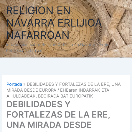
Ir
RELIGION EN
al
contenido
NAVARRA ERLIJIOA
NAFARROAN
Información sobre Religión Católica en Navarra - Erlijio
Katolikoa Nafarroan
Portada
»
DEBILIDADES Y FORTALEZAS DE LA ERE, UNA
MIRADA DESDE EUROPA / EHEaren INDARRAK ETA
AHULDADEAK, BEGIRADA BAT EUROPATIK
DEBILIDADES Y
FORTALEZAS DE LA ERE,
UNA MIRADA DESDE