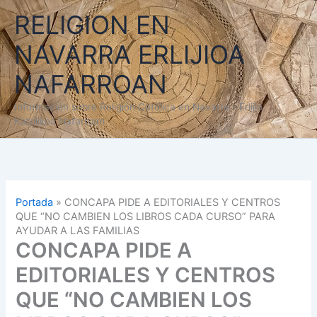
Ir
RELIGION EN
al
contenido
NAVARRA ERLIJIOA
NAFARROAN
Información sobre Religión Católica en Navarra - Erlijio
Katolikoa Nafarroan
Portada
»
CONCAPA PIDE A EDITORIALES Y CENTROS
QUE “NO CAMBIEN LOS LIBROS CADA CURSO” PARA
AYUDAR A LAS FAMILIAS
CONCAPA PIDE A
EDITORIALES Y CENTROS
QUE “NO CAMBIEN LOS