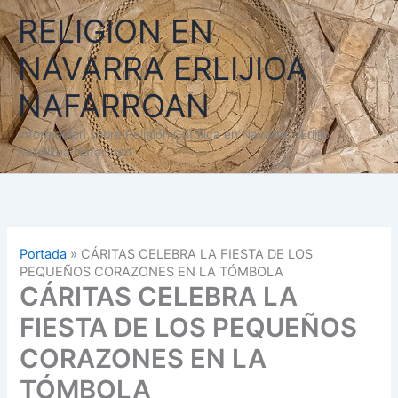
Ir
RELIGION EN
al
contenido
NAVARRA ERLIJIOA
NAFARROAN
Información sobre Religión Católica en Navarra - Erlijio
Katolikoa Nafarroan
Portada
»
CÁRITAS CELEBRA LA FIESTA DE LOS
PEQUEÑOS CORAZONES EN LA TÓMBOLA
CÁRITAS CELEBRA LA
FIESTA DE LOS PEQUEÑOS
CORAZONES EN LA
TÓMBOLA