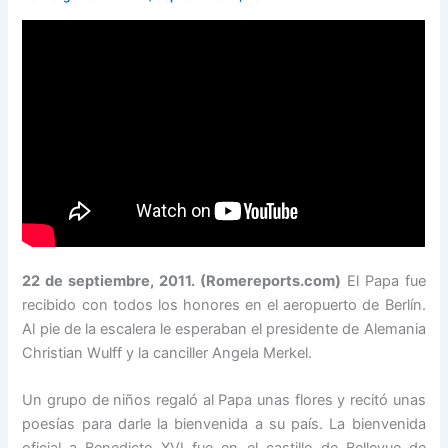
22 de septiembre, 2011. (Romereports.com)
El Papa fue
recibido con todos los honores en el aeropuerto de Berlín.
Al pie de la escalera le esperaban el presidente de Alemania
Christian Wulff y la canciller Angela Merkel.
Un grupo de niños regaló al Papa unas flores y recitó unas
poesías para darle la bienvenida a su país. La bienvenida
oficial a Benedicto XVI fue en el castillo de Bellevue de