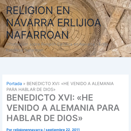
Ir
RELIGION EN
al
contenido
NAVARRA ERLIJIOA
NAFARROAN
Información sobre Religión Católica en Navarra - Erlijio
Katolikoa Nafarroan
Portada
»
BENEDICTO XVI: «HE VENIDO A ALEMANIA
PARA HABLAR DE DIOS»
BENEDICTO XVI: «HE
VENIDO A ALEMANIA PARA
HABLAR DE DIOS»
Por
religionennavarra
/
septiembre 22, 2011