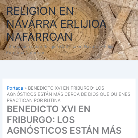
Ir
RELIGION EN
al
contenido
NAVARRA ERLIJIOA
NAFARROAN
Información sobre Religión Católica en Navarra - Erlijio
Katolikoa Nafarroan
Portada
»
BENEDICTO XVI EN FRIBURGO: LOS
AGNÓSTICOS ESTÁN MÁS CERCA DE DIOS QUE QUIENES
PRACTICAN POR RUTINA
BENEDICTO XVI EN
FRIBURGO: LOS
AGNÓSTICOS ESTÁN MÁS