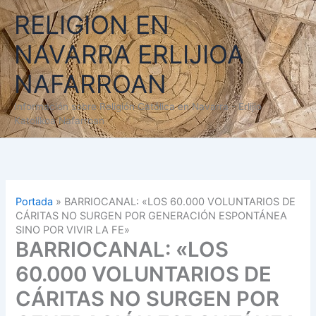
Ir
RELIGION EN
al
contenido
NAVARRA ERLIJIOA
NAFARROAN
Información sobre Religión Católica en Navarra - Erlijio
Katolikoa Nafarroan
Portada
»
BARRIOCANAL: «LOS 60.000 VOLUNTARIOS DE
CÁRITAS NO SURGEN POR GENERACIÓN ESPONTÁNEA
SINO POR VIVIR LA FE»
BARRIOCANAL: «LOS
60.000 VOLUNTARIOS DE
CÁRITAS NO SURGEN POR