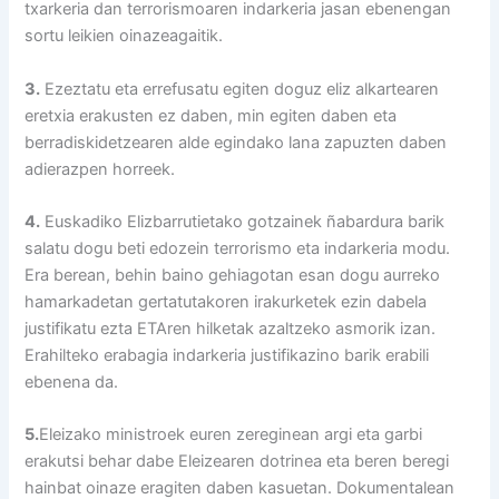
txarkeria dan terrorismoaren indarkeria jasan ebenengan
sortu leikien oinazeagaitik.
3.
Ezeztatu eta errefusatu egiten doguz eliz alkartearen
eretxia erakusten ez daben, min egiten daben eta
berradiskidetzearen alde egindako lana zapuzten daben
adierazpen horreek.
4.
Euskadiko Elizbarrutietako gotzainek ñabardura barik
salatu dogu beti edozein terrorismo eta indarkeria modu.
Era berean, behin baino gehiagotan esan dogu aurreko
hamarkadetan gertatutakoren irakurketek ezin dabela
justifikatu ezta ETAren hilketak azaltzeko asmorik izan.
Erahilteko erabagia indarkeria justifikazino barik erabili
ebenena da.
5.
Eleizako ministroek euren zereginean argi eta garbi
erakutsi behar dabe Eleizearen dotrinea eta beren beregi
hainbat oinaze eragiten daben kasuetan. Dokumentalean