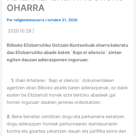
OHARRA
Por
religionennavarra
/
octubre 31, 2020
2020.10.29 |
Bilboko Elizbarrutiko Gotzain Kontseiluak oharra kaleratu
dau Elizbarrutiko abade batek `Bajo el silencio´ zintan
egiten dauzan adierazpenen inguruan.
1.
Iñaki Artetaren `Bajo el silencio´ dokumentalean
agertzen diran Bilboko abade baten adierazpenak, ez dabe
ezelan be Elizbarruti honek ezta bertoko abadeek gai
horren inguruan daukien jarrerea ordezkatzen.
2.
Bene benetan sentitzen dogu eta parkamena eskatzen
dogu adierazpen horreek pertsonearen duintasunaren
kontra eta gizartea zakartzen dauan eta justifika ezina dan