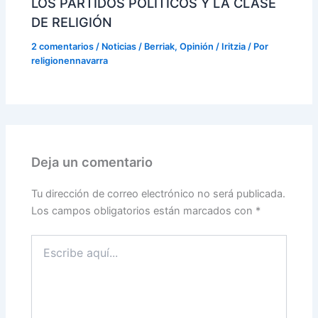
LOS PARTIDOS POLÍTICOS Y LA CLASE
DE RELIGIÓN
2 comentarios
/
Noticias / Berriak
,
Opinión / Iritzia
/ Por
religionennavarra
Deja un comentario
Tu dirección de correo electrónico no será publicada.
Los campos obligatorios están marcados con
*
Escribe
aquí...