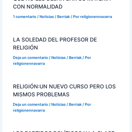
CON NORMALIDAD
1 comentario
/
Noticias / Berriak
/ Por
religionennavarra
LA SOLEDAD DEL PROFESOR DE
RELIGIÓN
Deja un comentario
/
Noticias / Berriak
/ Por
religionennavarra
RELIGIÓN:UN NUEVO CURSO PERO LOS
MISMOS PROBLEMAS
Deja un comentario
/
Noticias / Berriak
/ Por
religionennavarra