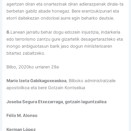
agertzen diran eta onartezinak diran adierazpenak dirala-ta
berbetan gabilz abade honegaz. Bere erantzukizunari eta
etorri daitekezan ondorioei aurre egin beharko deutsie.
6.
Lanean jarraitu behar dogu edozein injustizia, indarkeria
edo terrorismo zantzu gure gizartetik desagertarazteko eta
inongo anbiguotasun barik jaso dogun ministerioaren
bitartez zabaltzeko.
Bilbo, 2020ko urriaren 29a
Mario Izeta Gabikagoxeaskoa
, Bilboko administratzaile
apostolikoa eta bere Gotzain Kontseilua
Joseba Segura Etxezarraga, gotzain laguntzailea
Félix M. Alonso
Kerman López