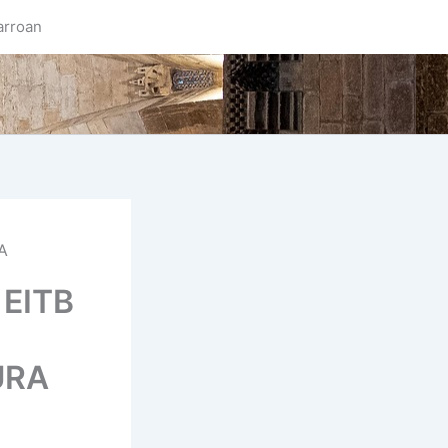
arroan
A
EITB
URA