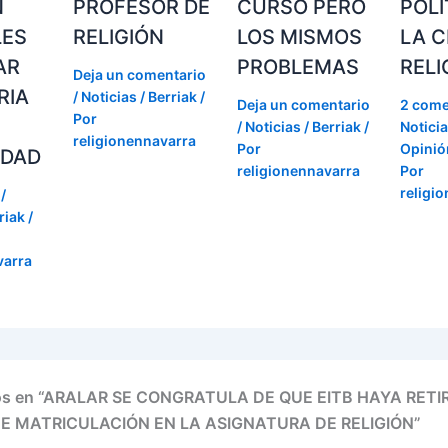
N
PROFESOR DE
CURSO PERO
POLÍ
LES
RELIGIÓN
LOS MISMOS
LA C
AR
PROBLEMAS
RELI
Deja un comentario
RIA
/
Noticias / Berriak
/
Deja un comentario
2 come
Por
/
Noticias / Berriak
/
Noticia
religionennavarra
Por
Opinión
IDAD
religionennavarra
Por
religi
/
riak
/
varra
ios en “ARALAR SE CONGRATULA DE QUE EITB HAYA RET
 MATRICULACIÓN EN LA ASIGNATURA DE RELIGIÓN”