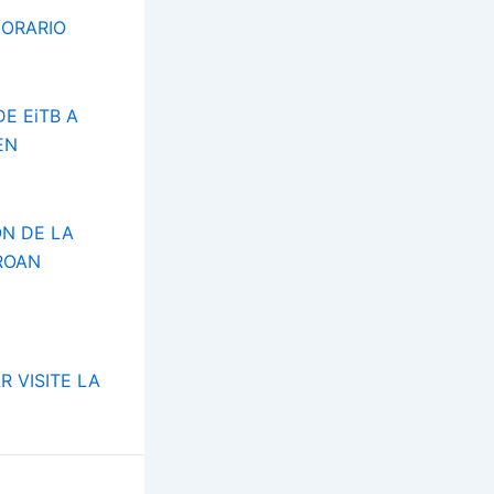
HORARIO
E EiTB A
EN
ÓN DE LA
RROAN
 VISITE LA