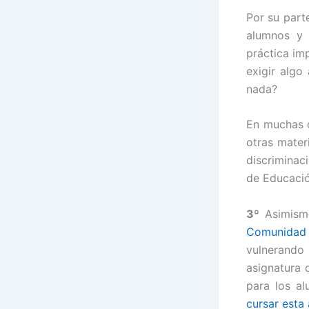
Por su part
alumnos y 
práctica im
exigir algo
nada?
En muchas o
otras mater
discriminac
de Educació
3º
Asimismo
Comunidad 
vulnerando
asignatura 
para los a
cursar esta