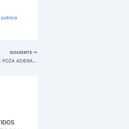
 pública
SIGUIENTE
ARALARREK BERE POZA ADIERAZI DU «ERLIJIO-IKASGAIAN MATRIKULATZEKO KANPAINA ETEN DELAKO IRRATI-TELEBISTA PUBLIKOAN»
TIDOS