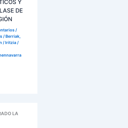
TICOS Y
LASE DE
GIÓN
ntarios
/
s / Berriak
,
 / Iritzia
/
onennavarra
IRADO LA