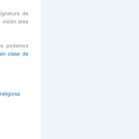
signatura de
a visión atea
nes podemos
in clase de
religiosa