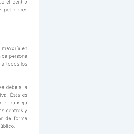
ue el centro
z peticiones
a mayoría en
nica persona
 a todos los
se debe a la
tiva. Ésta es
r el consejo
los centros y
ar de forma
úblico.