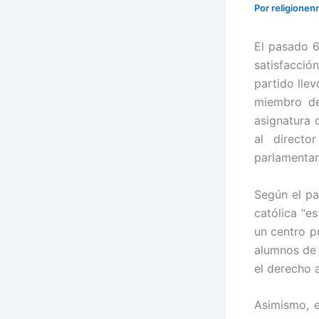
Por
religionen
El pasado 6
satisfacción
partido llev
miembro de
asignatura 
al directo
parlamentar
Según el pa
católica “e
un centro p
alumnos de e
el derecho 
Asimismo, e