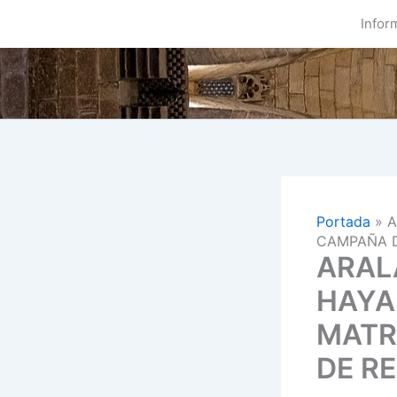
Ir
Infor
al
contenido
Portada
»
A
CAMPAÑA D
ARAL
HAYA
MATR
DE RE