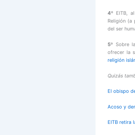
4º
EITB, al
Religión (a 
del ser hum
5º
Sobre la
ofrecer la 
religión isl
Quizás tamb
El obispo de
Acoso y der
EITB retira 