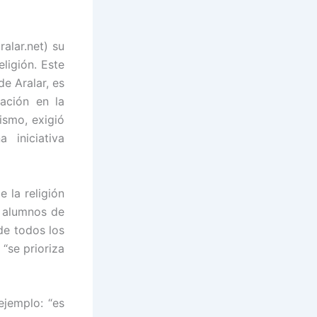
alar.net) su
eligión. Este
de Aralar, es
ación en la
ismo, exigió
 iniciativa
e la religión
s alumnos de
de todos los
 “se prioriza
ejemplo: “es