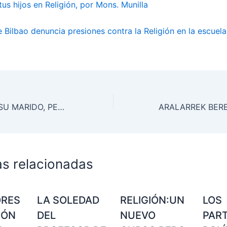
tus hijos en Religión, por Mons. Munilla
 Bilbao denuncia presiones contra la Religión en la escuela
ETA ASESINÓ A SU MARIDO, PERO ELLA CUIDÓ A LA MADRE DE UN ETARRA DURANTE SUS ÚLTIMOS DÍAS
as relacionadas
ORES
LA SOLEDAD
RELIGIÓN:UN
LOS
IÓN
DEL
NUEVO
PAR