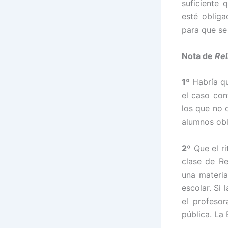
suficiente 
esté obliga
para que se 
Nota de
Rel
1º
Habría qu
el caso con
los que no 
alumnos obl
2º
Que el ri
clase de Rel
una materia
escolar. Si 
el profeso
pública. La 