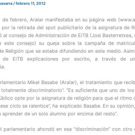
navarra
/
febrero 11, 2012
 de febrero, Aralar manifestaba en su página web (www.ar
 por la retirada del spot publicitario de la asignatura de R
ó al consejo de Administración de EiTB (Josi Basterretxea, 
 este consejo) su queja sobre la campaña de matricul
de Religión que se estaba difundiendo en este medio. Asim
r de EiTB explicaciones por escrito, a través de una
ia.
rlamentario Mikel Basabe (Aralar)
, el tratamiento que recib
s totalmente discriminatorio”. “Es suficiente que uno de lo
úblico opte por la asignatura de religión para que el ritmo 
se ciclo se ralentice”, ha explicado Basabe. En su opinión,
a aprender de un solo alumno por encima del resto”.
l parlamentario ahondó en esa “discriminación” con otro 