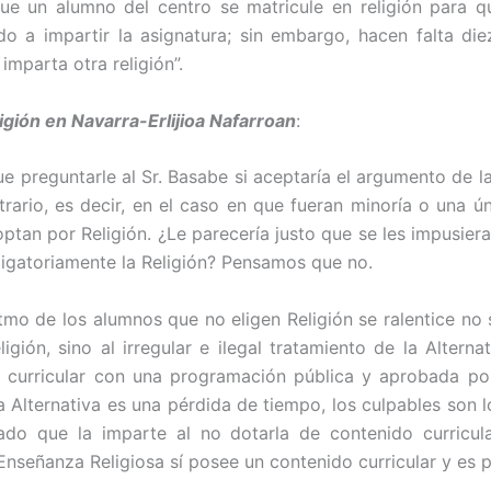
que un alumno del centro se matricule en religión para q
do a impartir la asignatura; sin embargo, hacen falta die
imparta otra religión”.
igión en Navarra-Erlijioa Nafarroan
:
e preguntarle al Sr. Basabe si aceptaría el argumento de l
trario, es decir, en el caso en que fueran minoría o una ú
optan por Religión. ¿Le parecería justo que se les impusiera
igatoriamente la Religión? Pensamos que no.
tmo de los alumnos que no eligen Religión se ralentice no 
igión, sino al irregular e ilegal tratamiento de la Alterna
 curricular con una programación pública y aprobada po
la Alternativa es una pérdida de tiempo, los culpables son 
rado que la imparte al no dotarla de contenido curricul
Enseñanza Religiosa sí posee un contenido curricular y es p