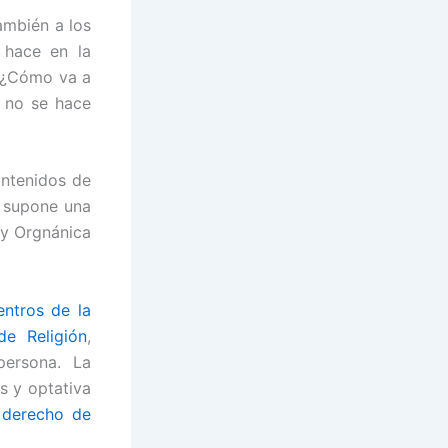
ambién a los
 hace en la
. ¿Cómo va a
a no se hace
ontenidos de
o supone una
ey Orgnánica
ntros de la
de Religión
,
persona. La
s y optativa
 derecho de