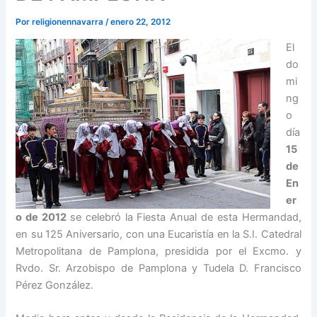
Por
religionennavarra
/
enero 22, 2012
El
do
mi
ng
o
día
15
de
En
er
o de 2012
se celebró la Fiesta Anual de esta Hermandad,
en su 125 Aniversario, con una Eucaristía en la S.I. Catedral
Metropolitana de Pamplona, presidida por el Excmo. y
Rvdo. Sr. Arzobispo de Pamplona y Tudela D. Francisco
Pérez González.