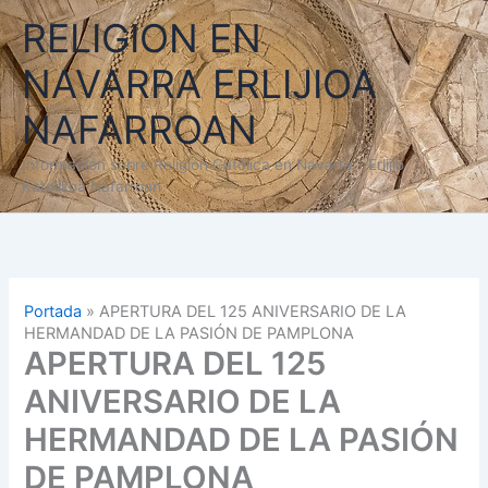
Ir
RELIGION EN
al
contenido
NAVARRA ERLIJIOA
NAFARROAN
Información sobre Religión Católica en Navarra - Erlijio
Katolikoa Nafarroan
Portada
»
APERTURA DEL 125 ANIVERSARIO DE LA
HERMANDAD DE LA PASIÓN DE PAMPLONA
APERTURA DEL 125
ANIVERSARIO DE LA
HERMANDAD DE LA PASIÓN
DE PAMPLONA