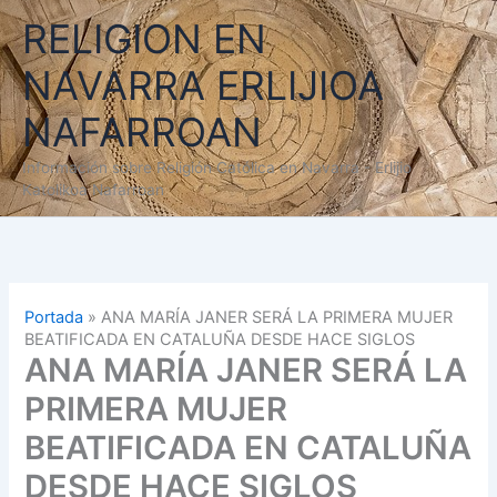
Ir
RELIGION EN
al
contenido
NAVARRA ERLIJIOA
NAFARROAN
Información sobre Religión Católica en Navarra - Erlijio
Katolikoa Nafarroan
Portada
»
ANA MARÍA JANER SERÁ LA PRIMERA MUJER
BEATIFICADA EN CATALUÑA DESDE HACE SIGLOS
ANA MARÍA JANER SERÁ LA
PRIMERA MUJER
BEATIFICADA EN CATALUÑA
DESDE HACE SIGLOS