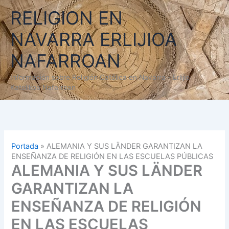
Ir
RELIGION EN
al
contenido
NAVARRA ERLIJIOA
NAFARROAN
Información sobre Religión Católica en Navarra - Erlijio
Katolikoa Nafarroan
Portada
»
ALEMANIA Y SUS LÄNDER GARANTIZAN LA
ENSEÑANZA DE RELIGIÓN EN LAS ESCUELAS PÚBLICAS
ALEMANIA Y SUS LÄNDER
GARANTIZAN LA
ENSEÑANZA DE RELIGIÓN
EN LAS ESCUELAS