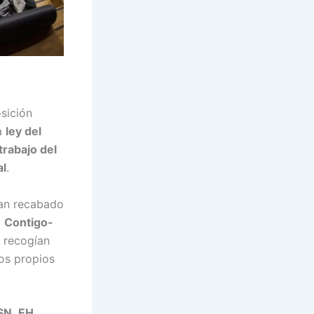
sición
a
ley del
trabajo del
al
.
an recabado
y
Contigo-
 recogían
los propios
SN
,
EH