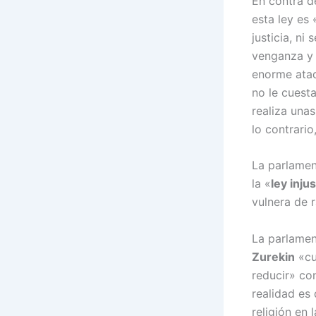
En contra d
esta ley es 
justicia, ni
venganza y e
enorme ata
no le cuest
realiza unas
lo contrario
La parlamen
la «
ley inju
vulnera de 
La parlamen
Zurekin
«cu
reducir» co
realidad es
religión en 