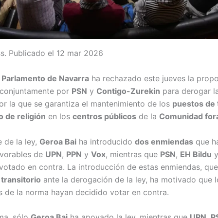
s. Publicado el 12 mar 2026
l
Parlamento de Navarra
ha rechazado este jueves la propo
 conjuntamente por
PSN
y
Contigo-Zurekin
para derogar l
r la que se garantiza el mantenimiento de los
puestos de 
 de religión
en los
centros públicos
de la
Comunidad for
 de la ley,
Geroa Bai
ha introducido
dos enmiendas
que h
avorables de
UPN
,
PPN
y
Vox
, mientras que
PSN
,
EH Bildu
votado en contra. La introducción de estas enmiendas, que
transitorio
ante la derogación de la ley, ha motivado que 
 de la norma hayan decidido votar en contra.
ma, sólo
Geroa Bai
ha apoyado la ley, mientras que
UPN
,
P