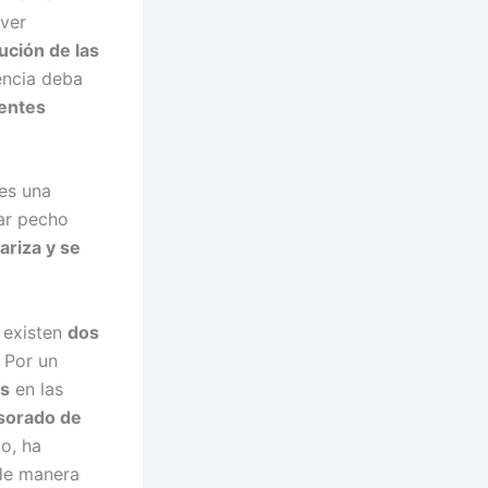
 ver
ución de las
encia deba
centes
 es una
ar pecho
ariza y se
 existen
dos
 Por un
as
en las
sorado de
lo, ha
de manera