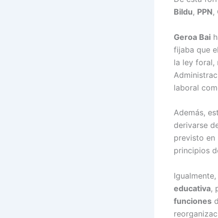
Bildu
,
PPN
,
Geroa Bai
h
fijaba que e
la ley fora
Administrac
laboral com
Además, est
derivarse d
previsto en
principios 
Igualmente, 
educativa
,
funciones
d
reorganiza