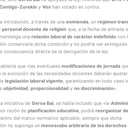
Contigo-Zurekin
y
Vox
han votado en contra.
a introducido, a través de una
enmienda
, un
régimen trans
l
personal docente de religión
que, a la fecha de entrada 
l, mantenga una
relación laboral de carácter indefinido
con 
ión conservaría dicha condición y no podría ver extinguida 
o consecuencia directa de la derogación de la ley.
ablecía que «las eventuales
modificaciones de jornada
que
e la evolución de las necesidades docentes deberán ajustar
 la
legislación laboral vigente
, garantizando en todo caso l
de
objetividad
,
proporcionalidad
y
no discriminación
«.
a iniciativa de
Geroa Bai
, se había incluido que «la
Adminis
 por razón de
planificación educativa
, podrá
reorganizar de
entro del marco normativo aplicable, siempre que dicha
ción no suponga un
menoscabo arbitrario de los derechos 