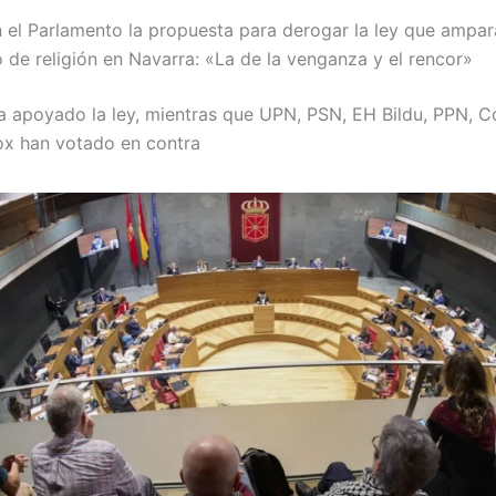
el Parlamento la propuesta para derogar la ley que ampar
 de religión en Navarra: «La de la venganza y el rencor»
a apoyado la ley, mientras que UPN, PSN, EH Bildu, PPN, C
ox han votado en contra