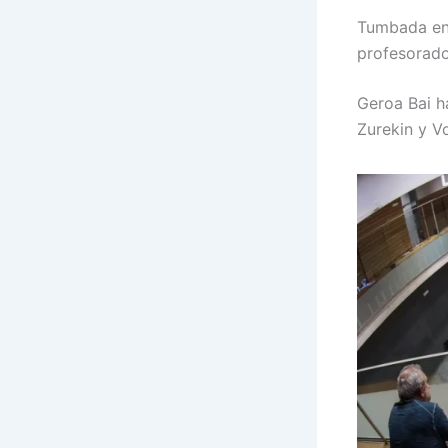
Tumbada en 
profesorado
Geroa Bai h
Zurekin y V