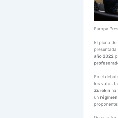
Europa Pres
El pleno de
presentada
año 2022
po
profesorado
En el debate
los votos f
Zurekin
ha 
un
régimen 
proponentes
De esta for