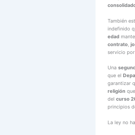
consolidad
También est
indefinido 
edad
manten
contrato
,
j
servicio por
Una
segun
que el
Depa
garantizar 
religión
que 
del
curso 
principios 
La ley no h