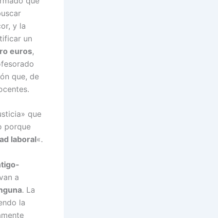
irmado que
buscar
or, y la
ificar un
ro euros
,
ofesorado
ión que, de
ocentes.
sticia» que
o porque
ad laboral
«.
tigo-
van a
nguna
. La
endo la
vamente