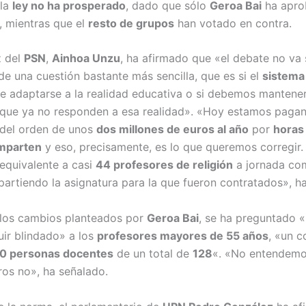
 la
ley no ha prosperado
, dado que sólo
Geroa Bai
ha apro
, mientras que el
resto de grupos
han votado en contra.
z del
PSN
,
Ainhoa Unzu
, ha afirmado que «el debate no va
 de una cuestión bastante más sencilla, que es si el
sistema
 adaptarse a la realidad educativa o si debemos mantener
 que ya no responden a esa realidad». «Hoy estamos paga
del orden de unos
dos millones de euros al año
por
horas 
imparten
y eso, precisamente, es lo que queremos corregir
equivalente a casi
44 profesores de religión
a jornada co
partiendo la asignatura para la que fueron contratados», h
los cambios planteados por
Geroa Bai
, se ha preguntado 
uir blindado» a los
profesores mayores de 55 años
, «un c
0 personas docentes
de un total de
128
«. «No entendemo
ros no», ha señalado.