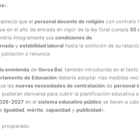
os
«.
ablecía que el
personal docente de religión
con contrato l
que en el año de entrada en vigor de la ley foral cumpla
55 
dría íntegramente sus
condiciones de
ornada
y
estabilidad laboral
hasta la extinción de su relació
 jubilación o renuncia.
da enmienda
de
Geroa Bai
, también introducida en el texto
rtamento de Educación
debería adoptar «las medidas nec
que las
nuevas necesidades de contratación
de
personal 
pudieran derivarse para cubrir la planificación educativa a
2026-2027
en el
sistema educativo público
se lleven a cab
de
igualdad
,
mérito
,
capacidad
y
publicidad
«.
a prosperado