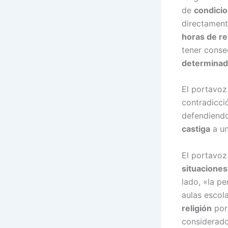
de
condicio
directament
horas de re
tener conse
determina
El portavoz
contradicci
defendiendo
castiga
a u
El portavo
situacione
lado, «la pe
aulas escola
religión
por
considerado