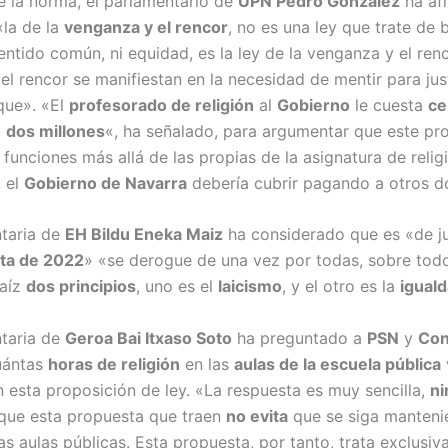
e la norma, el parlamentario de
UPN Pedro González
ha af
«la de la
venganza y el rencor
, no es una ley que trate de 
 sentido común, ni equidad, es la ley de la venganza y el renc
l rencor se manifiestan en la necesidad de mentir para just
que». «El
profesorado de religión
al
Gobierno
le cuesta
ce
a
dos millones
«, ha señalado, para argumentar que este pr
 funciones más allá de las propias de la asignatura de relig
, el
Gobierno de Navarra
debería cubrir pagando a otros d
taria de
EH Bildu Eneka Maiz
ha considerado que es «de ju
sta de 2022
» «se derogue de una vez por todas, sobre tod
raíz
dos principios
, uno es el
laicismo
, y el otro es la
iguald
taria de
Geroa Bai Itxaso Soto
ha preguntado a
PSN
y
Con
ántas
horas de religión
en las
aulas de la escuela pública
n esta proposición de ley. «La respuesta es muy sencilla,
ni
 que esta propuesta que traen
no evita
que se siga manteni
las aulas públicas. Esta propuesta, por tanto, trata exclusi