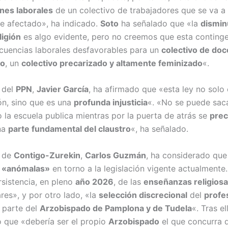
nes laborales
de un colectivo de trabajadores que se va a
e afectado», ha indicado.
Soto
ha señalado que «la
dismin
ligión
es algo evidente, pero no creemos que esta conting
cuencias laborales desfavorables para un
colectivo de do
do
, un
colectivo precarizado y altamente feminizado
«.
 del
PPN
,
Javier García
, ha afirmado que «esta ley no solo
ón, sino que es una
profunda injusticia
«. «No se puede sac
 la escuela publica mientras por la puerta de atrás se
prec
na
parte fundamental del claustro
«, ha señalado.
z de
Contigo-Zurekin
,
Carlos Guzmán
, ha considerado que
s «anómalas»
en torno a la legislación vigente actualmente.
rsistencia, en pleno
año 2026
, de las
enseñanzas religios
res», y por otro lado, «la
selección discrecional
del
profe
 parte del
Arzobispado de Pamplona y de Tudela
«. Tras el
 que «debería ser el propio
Arzobispado
el que concurra 