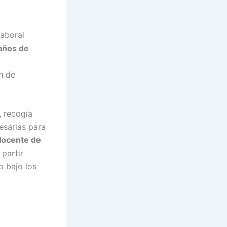
aboral
años de
n de
, recogía
esarias para
docente de
 partir
o bajo los