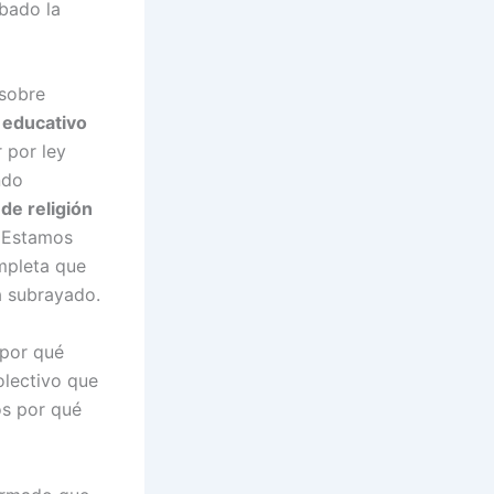
bado la
 sobre
 educativo
 por ley
ndo
de religión
. Estamos
mpleta que
a subrayado.
«por qué
olectivo que
s por qué