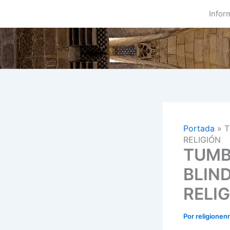
Ir
Infor
al
contenido
Portada
»
T
RELIGIÓN
TUMB
BLIN
RELI
Por
religionen