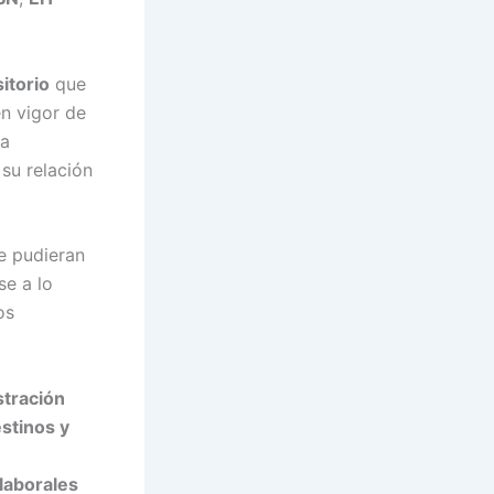
itorio
que
en vigor de
la
su relación
 pudieran
se a lo
os
tración
stinos y
laborales